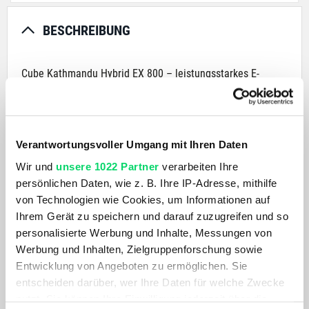
BESCHREIBUNG
Cube Kathmandu Hybrid EX 800 – leistungsstarkes E-
Trekkingrad für lange Touren
Das Cube Kathmandu Hybrid EX 800 ist ein E-Trekkingrad
für alle, die Komfort, Zuverlässigkeit und Reichweite
Verantwortungsvoller Umgang mit Ihren Daten
suchen. Mit dem Bosch Performance Line CX Smart Gen5
Wir und
unsere 1022 Partner
verarbeiten Ihre
Motor mit 250 Watt und einem 800-Wh-Akku meisterst du
persönlichen Daten, wie z. B. Ihre IP-Adresse, mithilfe
lange Strecken und steile Anstiege mühelos. Die 28-Zoll-
von Technologien wie Cookies, um Informationen auf
Laufräder sorgen für Laufruhe und Fahrkomfort, egal ob du
Ihrem Gerät zu speichern und darauf zuzugreifen und so
auf Asphalt, Schotter oder unbefestigten Wegen unterwegs
personalisierte Werbung und Inhalte, Messungen von
bist. Mit einer maximalen Belastbarkeit von 160 kg eignet
Werbung und Inhalten, Zielgruppenforschung sowie
sich dieses Modell auch für längere Reisen mit Gepäck.
Entwicklung von Angeboten zu ermöglichen. Sie
entscheiden darüber, wer Ihre Daten für welche Zwecke
Die präzise 11-Gang-Kettenschaltung garantiert effiziente
nutzt. Sie können Ihre Einwilligung jederzeit über die
Gangwechsel, während die hydraulischen Magura-