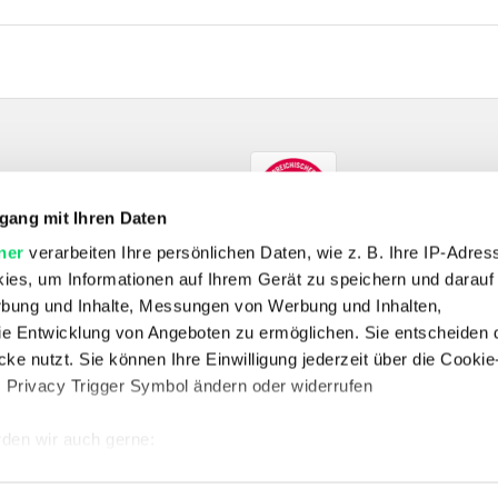
gang mit Ihren Daten
ner
verarbeiten Ihre persönlichen Daten, wie z. B. Ihre IP-Adress
ies, um Informationen auf Ihrem Gerät zu speichern und darauf
rbung und Inhalte, Messungen von Werbung und Inhalten,
e Entwicklung von Angeboten zu ermöglichen. Sie entscheiden 
SHOP
ke nutzt. Sie können Ihre Einwilligung jederzeit über die Cookie
E-Bikes
Fahrrad
Outdoor
Skitouren
Wandern
s Privacy Trigger Symbol ändern oder widerrufen
UNTERNEHMEN
Unternehmen
Jobs
Standorte
Kontakt
Vertrag widerrufen
den wir auch gerne:
 Ihre geografische Lage erfassen, welche bis auf einige Meter g
SERVICE & RECHTLICHES