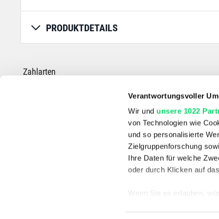
PRODUKTDETAILS
Zahlarten
Verantwortungsvoller Um
Wir und
unsere 1022 Part
von Technologien wie Cook
*Die durchgestrichenen Preise entsprechen dem UVP des Herstellers.
und so personalisierte We
Zielgruppenforschung sowi
Ihre Daten für welche Zwec
oder durch Klicken auf da
Wenn Sie es erlauben, wür
Informationen über
können