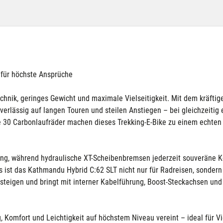
für höchste Ansprüche
hnik, geringes Gewicht und maximale Vielseitigkeit. Mit dem kräft
verlässig auf langen Touren und steilen Anstiegen – bei gleichzeitig
0 Carbonlaufräder machen dieses Trekking-E-Bike zu einem echten L
ung, während hydraulische XT-Scheibenbremsen jederzeit souveräne Kon
ist das Kathmandu Hybrid C:62 SLT nicht nur für Radreisen, sondern 
bsteigen und bringt mit interner Kabelführung, Boost-Steckachsen un
Komfort und Leichtigkeit auf höchstem Niveau vereint – ideal für Vie