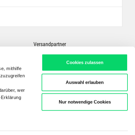
Versandpartner
Cookies zulassen
e, mithilfe
 zuzugreifen
Auswahl erlauben
darüber, wer
-Erklärung
Nur notwendige Cookies
Dein Experte für E-Bikes, Outdoor, Radsport, Skitouren & Wandern in ganz
Österreich
Copyright © Der Bergspezl Handelsges. m. b. H.
enau sein