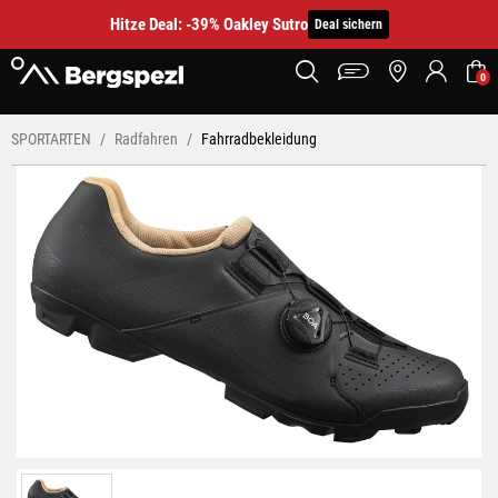
Hitze Deal: -39% Oakley Sutro
Deal sichern
0
SPORTARTEN
Radfahren
Fahrradbekleidung