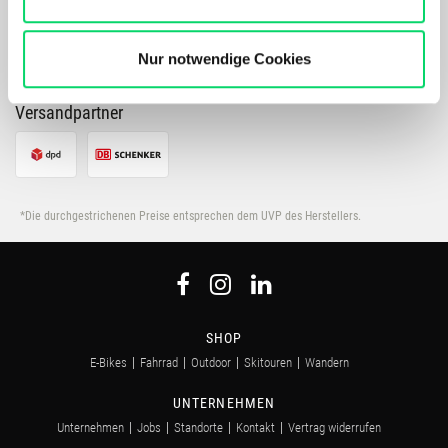
verbessert.
Bergspezl verwendet Cookies, um Inhalte und Anzeigen
zu personalisieren, Funktionen für soziale Medien
Nur notwendige Cookies
anbieten zu können und die Zugriffe auf unsere Website
zu analysieren. Außerdem geben wir Informationen zu
Versandpartner
Deiner Verwendung unserer Website an unsere Partner
für soziale Medien, Werbung und Analysen weiter.
Unsere Partner führen diese Informationen
möglicherweise mit weiteren Daten zusammen, die Du
*Die durchgestrichenen Preise entsprechen dem UVP des Herstellers.
ihnen bereitgestellt hast oder die sie im Rahmen Deiner
Nutzung der Dienste gesammelt haben.
SHOP
E-Bikes
Fahrrad
Outdoor
Skitouren
Wandern
UNTERNEHMEN
Unternehmen
Jobs
Standorte
Kontakt
Vertrag widerrufen