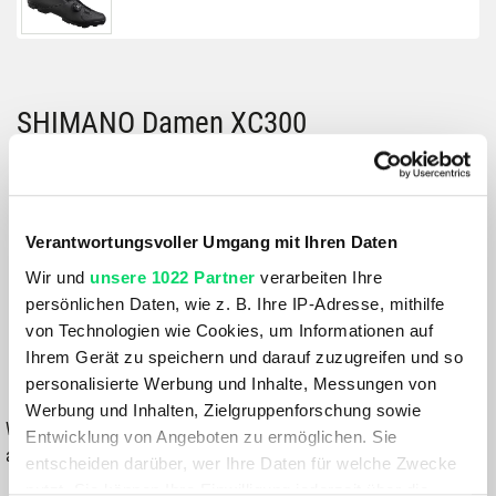
SHIMANO Damen XC300
Größe:
GRÖSSE VARIANTE WÄHLEN
Verantwortungsvoller Umgang mit Ihren Daten
Farbe:
Wir und
unsere 1022 Partner
verarbeiten Ihre
BLACK
persönlichen Daten, wie z. B. Ihre IP-Adresse, mithilfe
von Technologien wie Cookies, um Informationen auf
129,99 €
Ihrem Gerät zu speichern und darauf zuzugreifen und so
personalisierte Werbung und Inhalte, Messungen von
IN DEN WARENKORB
Werbung und Inhalten, Zielgruppenforschung sowie
Wähle eine Variante aus, um die Verfügbarkeit in unseren Filialen
Entwicklung von Angeboten zu ermöglichen. Sie
anzuzeigen
entscheiden darüber, wer Ihre Daten für welche Zwecke
nutzt. Sie können Ihre Einwilligung jederzeit über die