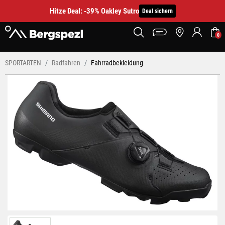
Hitze Deal: -39% Oakley Sutro
Deal sichern
0
SPORTARTEN
Radfahren
Fahrradbekleidung