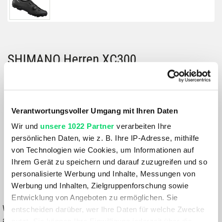
SHIMANO Herren XC300
Artikelnummer: 1130294
Größe:
41
Verantwortungsvoller Umgang mit Ihren Daten
Wir und
unsere 1022 Partner
verarbeiten Ihre
Farbe:
persönlichen Daten, wie z. B. Ihre IP-Adresse, mithilfe
BLACK
von Technologien wie Cookies, um Informationen auf
Ihrem Gerät zu speichern und darauf zuzugreifen und so
129,99 €
personalisierte Werbung und Inhalte, Messungen von
Werbung und Inhalten, Zielgruppenforschung sowie
IN DEN WARENKORB
Entwicklung von Angeboten zu ermöglichen. Sie
Wähle eine Variante aus, um die Verfügbarkeit in unseren Filialen
entscheiden darüber, wer Ihre Daten für welche Zwecke
anzuzeigen
nutzt. Sie können Ihre Einwilligung jederzeit über die