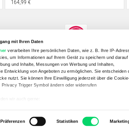
164,99 €
gang mit Ihren Daten
ner
verarbeiten Ihre persönlichen Daten, wie z. B. Ihre IP-Adress
ies, um Informationen auf Ihrem Gerät zu speichern und darauf
rbung und Inhalte, Messungen von Werbung und Inhalten,
e Entwicklung von Angeboten zu ermöglichen. Sie entscheiden 
SHOP
ke nutzt. Sie können Ihre Einwilligung jederzeit über die Cookie
E-Bikes
Fahrrad
Outdoor
Skitouren
Wandern
s Privacy Trigger Symbol ändern oder widerrufen
UNTERNEHMEN
Unternehmen
Jobs
Standorte
Kontakt
Vertrag widerrufen
den wir auch gerne:
 Ihre geografische Lage erfassen, welche bis auf einige Meter g
SERVICE & RECHTLICHES
FAQ
Datenschutz
AGB
Batterieentsorgung
Impressum
Newsletter
tives Scannen nach bestimmten Merkmalen (Fingerprinting) identi
Präferenzen
Statistiken
Marketin
 wie Ihre persönlichen Daten verarbeitet werden, und legen Sie 