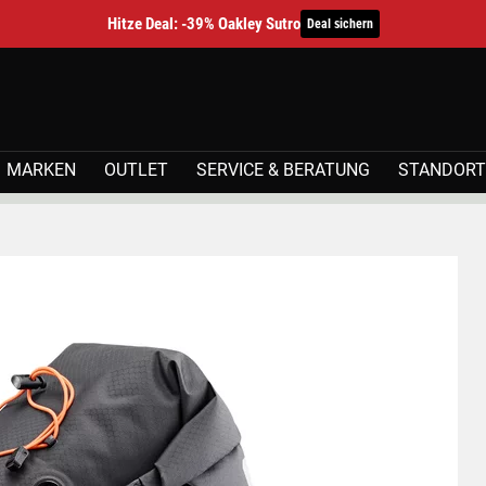
Hitze Deal: -39% Oakley Sutro
Deal sichern
MARKEN
OUTLET
SERVICE & BERATUNG
STANDORT