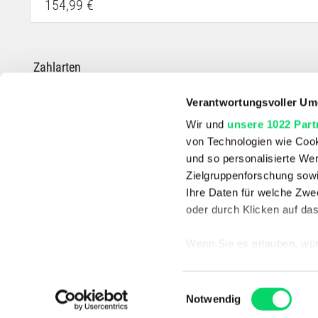
154,99 €
Zahlarten
Verantwortungsvoller Um
Wir und
unsere 1022 Part
von Technologien wie Cook
*Die durchgestrichenen Preise entsprechen dem UVP des Herstellers.
und so personalisierte We
Zielgruppenforschung sowi
Ihre Daten für welche Zwec
oder durch Klicken auf da
Wenn Sie es erlauben, wür
Informationen über
können
Einwilligungsauswahl
Ihr Gerät durch ak
Notwendig
Erfahren Sie mehr darüber,