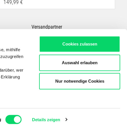
149,99 €
Versandpartner
Cookies zulassen
e, mithilfe
 zuzugreifen
Auswahl erlauben
darüber, wer
-Erklärung
Nur notwendige Cookies
Dein Experte für E-Bikes, Outdoor, Radsport, Skitouren & Wandern in ganz
Österreich
Copyright © Der Bergspezl Handelsges. m. b. H.
enau sein
fizieren
g
Details zeigen
Ihre