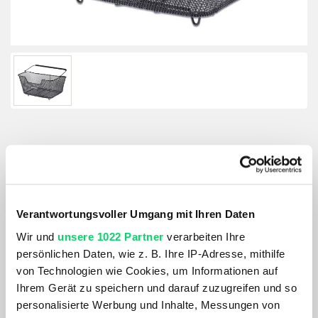
BASIL Hinterradkorb Base
Größe:
Verantwortungsvoller Umgang mit Ihren Daten
GRÖSSE VARIANTE WÄHLEN
Wir und
unsere 1022 Partner
verarbeiten Ihre
Farbe:
persönlichen Daten, wie z. B. Ihre IP-Adresse, mithilfe
BLACK-SLATE
von Technologien wie Cookies, um Informationen auf
Ihrem Gerät zu speichern und darauf zuzugreifen und so
34,99 €
personalisierte Werbung und Inhalte, Messungen von