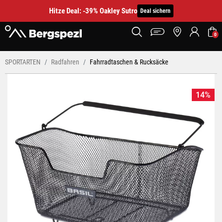
Hitze Deal: -39% Oakley Sutro
Deal sichern
0
SPORTARTEN
Radfahren
Fahrradtaschen & Rucksäcke
14%