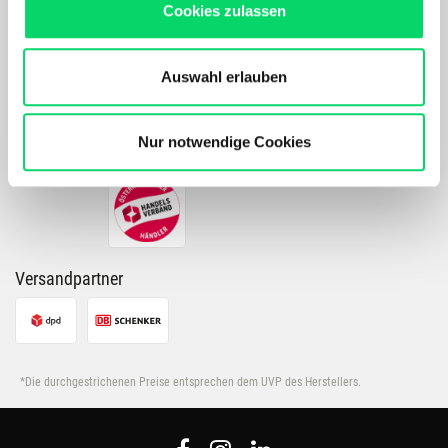
Cookies zulassen
Produkten und Inhalten.
Unser Online Angebot sowie die Funktionalität und
Performance unserer Website wird kontinuierlich für Dich
Auswahl erlauben
Zahlarten
verbessert.
Bergspezl verwendet Cookies, um Inhalte und Anzeigen
zu personalisieren, Funktionen für soziale Medien
Nur notwendige Cookies
anbieten zu können und die Zugriffe auf unsere Website
zu analysieren. Außerdem geben wir Informationen zu
Deiner Verwendung unserer Website an unsere Partner
für soziale Medien, Werbung und Analysen weiter.
Unsere Partner führen diese Informationen
Versandpartner
möglicherweise mit weiteren Daten zusammen, die Du
ihnen bereitgestellt hast oder die sie im Rahmen Deiner
Nutzung der Dienste gesammelt haben.
*Die durchgestrichenen Preise entsprechen dem UVP des Herstellers.