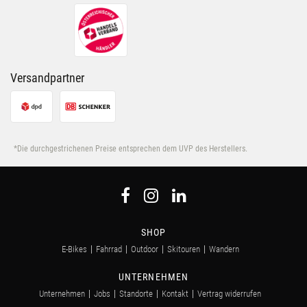
Versandpartner
*Die durchgestrichenen Preise entsprechen dem UVP des Herstellers.
SHOP
E-Bikes
Fahrrad
Outdoor
Skitouren
Wandern
UNTERNEHMEN
Unternehmen
Jobs
Standorte
Kontakt
Vertrag widerrufen