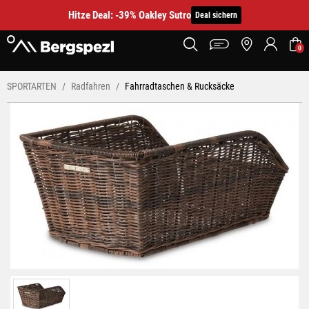
Hitze Deal: -39% Oakley Sutro
Deal sichern
0
SPORTARTEN
Radfahren
Fahrradtaschen & Rucksäcke