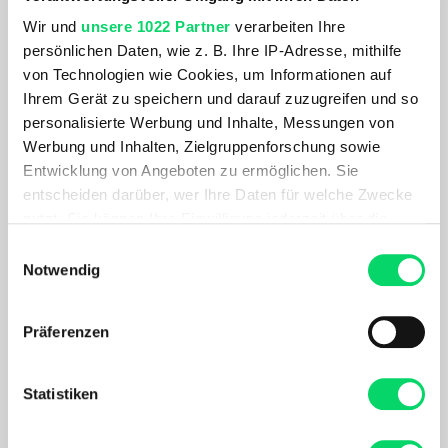
Wir und
unsere 1022 Partner
verarbeiten Ihre
persönlichen Daten, wie z. B. Ihre IP-Adresse, mithilfe
von Technologien wie Cookies, um Informationen auf
Ihrem Gerät zu speichern und darauf zuzugreifen und so
personalisierte Werbung und Inhalte, Messungen von
Werbung und Inhalten, Zielgruppenforschung sowie
ORTLIEB
ORTLIEB
Entwicklung von Angeboten zu ermöglichen. Sie
Back-Roller QL2.1 Packtaschenset
Seat-Pack Satteltasche
entscheiden darüber, wer Ihre Daten für welche Zwecke
154,99 €
164,99 €
nutzt. Sie können Ihre Einwilligung jederzeit über die
Cookie-Erklärung oder durch Klicken auf das Privacy
Einwilligungsauswahl
Trigger Symbol ändern oder widerrufen
Notwendig
Wenn Sie es erlauben, würden wir auch gerne:
Präferenzen
Informationen über Ihre geografische Lage
erfassen, welche bis auf einige Meter genau sein
können
Statistiken
Ihr Gerät durch aktives Scannen nach
bestimmten Merkmalen (Fingerprinting) identifizieren