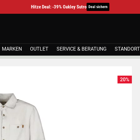
Hitze Deal: -39% Oakley Sutro
Deal sichern
MARKEN
OUTLET
SERVICE & BERATUNG
STANDORT
20%