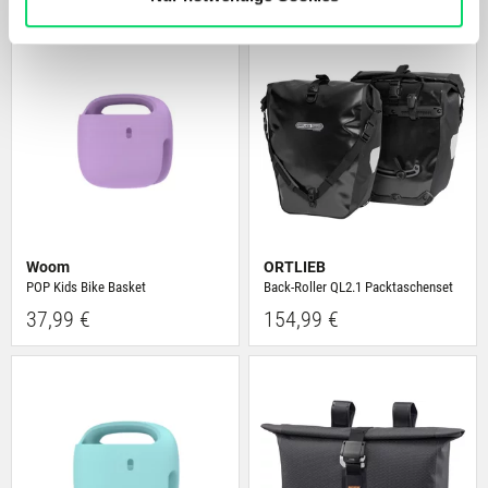
anbieten zu können und die Zugriffe auf unsere Website
zu analysieren. Außerdem geben wir Informationen zu
Deiner Verwendung unserer Website an unsere Partner
für soziale Medien, Werbung und Analysen weiter.
Unsere Partner führen diese Informationen
möglicherweise mit weiteren Daten zusammen, die Du
ihnen bereitgestellt hast oder die sie im Rahmen Deiner
Nutzung der Dienste gesammelt haben.
Woom
ORTLIEB
POP Kids Bike Basket
Back-Roller QL2.1 Packtaschenset
37,99 €
154,99 €