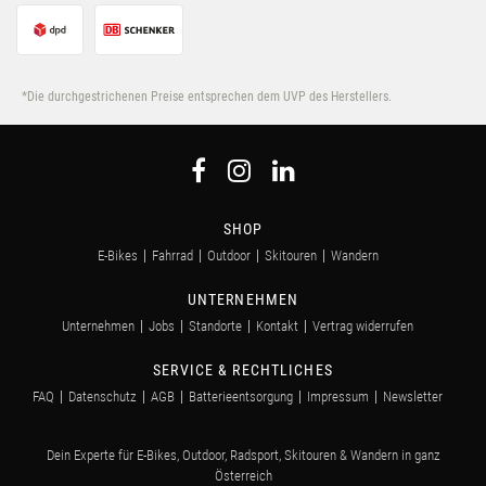
*Die durchgestrichenen Preise entsprechen dem UVP des Herstellers.
SHOP
E-Bikes
Fahrrad
Outdoor
Skitouren
Wandern
UNTERNEHMEN
Unternehmen
Jobs
Standorte
Kontakt
Vertrag widerrufen
SERVICE & RECHTLICHES
FAQ
Datenschutz
AGB
Batterieentsorgung
Impressum
Newsletter
Dein Experte für E-Bikes, Outdoor, Radsport, Skitouren & Wandern in ganz
Österreich