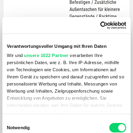
Befestigen / Zusätzliche
Außentaschen für kleinere
Gegenstände / Racktime
Snapit-System
Technologien
Nachhaltigkeit
Innovative
Langlebig
Verantwortungsvoller Umgang mit Ihren Daten
Befestigungstechnologie für
sicheren Halt
Wir und
unsere 1022 Partner
verarbeiten Ihre
persönlichen Daten, wie z. B. Ihre IP-Adresse, mithilfe
AKTUELL BELIEBT
von Technologien wie Cookies, um Informationen auf
Ihrem Gerät zu speichern und darauf zuzugreifen und so
personalisierte Werbung und Inhalte, Messungen von
Werbung und Inhalten, Zielgruppenforschung sowie
Entwicklung von Angeboten zu ermöglichen. Sie
entscheiden darüber, wer Ihre Daten für welche Zwecke
nutzt. Sie können Ihre Einwilligung jederzeit über die
Cookie-Erklärung oder durch Klicken auf das Privacy
Einwilligungsauswahl
Trigger Symbol ändern oder widerrufen
Notwendig