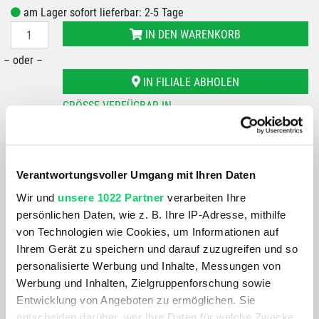
am Lager sofort lieferbar: 2-5 Tage
IN DEN WARENKORB
– oder –
IN FILIALE ABHOLEN
GRÖSSE VERFÜGBAR IN
Bergspezl Haid
Du hast eine Frage?
Verantwortungsvoller Umgang mit Ihren Daten
Wir rufen dich an und beraten dich gerne.
Wir und
unsere 1022 Partner
verarbeiten Ihre
persönlichen Daten, wie z. B. Ihre IP-Adresse, mithilfe
BESCHREIBUNG
von Technologien wie Cookies, um Informationen auf
Ihrem Gerät zu speichern und darauf zuzugreifen und so
personalisierte Werbung und Inhalte, Messungen von
Die **Basil Miles Gepäckträgertasche** bietet **7 Liter
Werbung und Inhalten, Zielgruppenforschung sowie
Stauraum** und schützt dank **wasserdichtem Material**
Entwicklung von Angeboten zu ermöglichen. Sie
zuverlässig bei Regen. Mehrere Fächer, reflektierende
entscheiden darüber, wer Ihre Daten für welche Zwecke