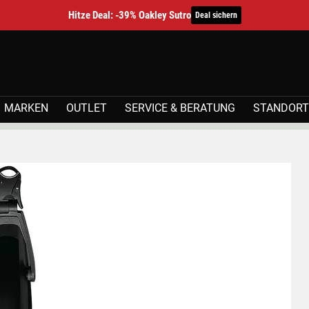
Hitze Deal: -39% Oakley Sutro
Deal sichern
MARKEN
OUTLET
SERVICE & BERATUNG
STANDORT