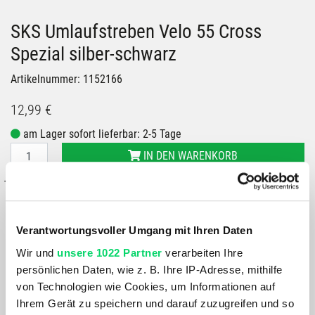
SKS Umlaufstreben Velo 55 Cross
Spezial silber-schwarz
Artikelnummer: 1152166
12,99 €
am Lager sofort lieferbar: 2-5 Tage
IN DEN WARENKORB
– oder –
IN FILIALE ABHOLEN
GRÖSSE VERFÜGBAR IN
Verantwortungsvoller Umgang mit Ihren Daten
Bergspezl Klagenfurt
Wir und
unsere 1022 Partner
verarbeiten Ihre
Bergspezl Haid
persönlichen Daten, wie z. B. Ihre IP-Adresse, mithilfe
Bergspezl Wien 7
von Technologien wie Cookies, um Informationen auf
Bergspezl Villach
Ihrem Gerät zu speichern und darauf zuzugreifen und so
Bergspezl SCS Vösendorf