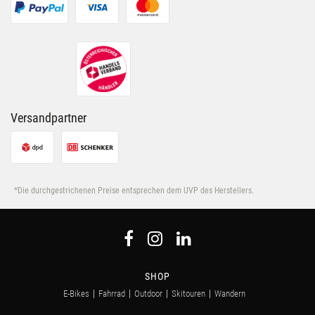
Versandpartner
*Die durchgestrichenen Preise entsprechen dem UVP des Herstellers.
SHOP
E-Bikes
Fahrrad
Outdoor
Skitouren
Wandern