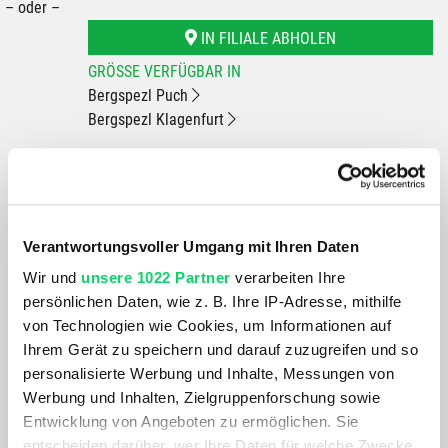
– oder –
IN FILIALE ABHOLEN
GRÖSSE VERFÜGBAR IN
Bergspezl Puch
Bergspezl Klagenfurt
Du hast eine Frage?
Wir rufen dich an und beraten dich gerne.
Verantwortungsvoller Umgang mit Ihren Daten
BESCHREIBUNG
Wir und
unsere 1022 Partner
verarbeiten Ihre
persönlichen Daten, wie z. B. Ihre IP-Adresse, mithilfe
von Technologien wie Cookies, um Informationen auf
Das schlanke Mini-Tool TOM 7 aus rostfreiem Chrom-
Ihrem Gerät zu speichern und darauf zuzugreifen und so
Vanadium-Werkzeugstahl vereint die wichtigsten Werkzeug-
personalisierte Werbung und Inhalte, Messungen von
Funktionen in extremer Kompaktheit. Mit den 7 integrierten
Werbung und Inhalten, Zielgruppenforschung sowie
Funktionen wie Inbusschlüssel, Schraubendreher und Torx-
Entwicklung von Angeboten zu ermöglichen. Sie
Schlüssel lassen sich viele Pannen am Fahrrad schnell
entscheiden darüber, wer Ihre Daten für welche Zwecke