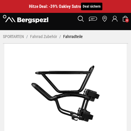
Hitze Deal: -39% Oakley Sutro
Deal sichern
0
SPORTARTEN
Fahrrad Zubehör
Fahrradteile