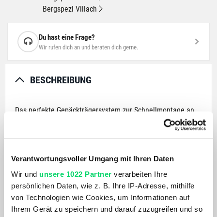
Bergspezl Villach
Du hast eine Frage?
Wir rufen dich an und beraten dich gerne.
BESCHREIBUNG
Das perfekte Gepäckträgersystem zur Schnellmontage an
MTB-Federgabeln oder starren Aluminium-/Stahl-/Titan-
Gabeln ohne Montageösen. Der Frontgepäckträger mit
universeller Passform verfügt über eine innovative
Trägerplatte, die sich unabhängig vom Winkel der Gabel
Verantwortungsvoller Umgang mit Ihren Daten
nivellieren lässt. Durch das integrierte QuickTrack™-System
Wir und
unsere 1022 Partner
verarbeiten Ihre
können Topeak TrunkBags im Handumdrehen
persönlichen Daten, wie z. B. Ihre IP-Adresse, mithilfe
aufgeschoben, verriegelt und mit nur einem Knopfdruck
von Technologien wie Cookies, um Informationen auf
wieder abgenommen werden. Das clevere Klettverschluss-
Ihrem Gerät zu speichern und darauf zuzugreifen und so
Montagesystem ermöglicht die Montage an einer Vielzahl