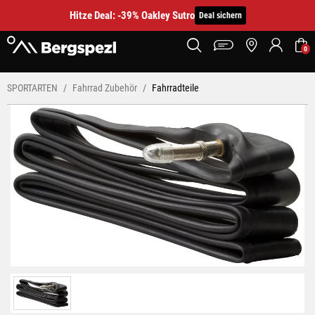
Hitze Deal: -39% Oakley Sutro
Deal sichern
0
SPORTARTEN
Fahrrad Zubehör
Fahrradteile