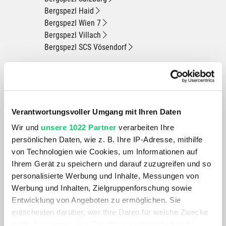
Bergspezl Haid
Bergspezl Wien 7
Bergspezl Villach
Bergspezl SCS Vösendorf
Du hast eine Frage?
Wir rufen dich an und beraten dich gerne.
Verantwortungsvoller Umgang mit Ihren Daten
BESCHREIBUNG
Wir und
unsere 1022 Partner
verarbeiten Ihre
persönlichen Daten, wie z. B. Ihre IP-Adresse, mithilfe
von Technologien wie Cookies, um Informationen auf
Perfekt für deine Fahrradtouren: Mit dem »Auto/Schrader
Ihrem Gerät zu speichern und darauf zuzugreifen und so
700-45C« kannst du deinen Rennrad-Schlauch problemlos
personalisierte Werbung und Inhalte, Messungen von
auswechseln. Der hochwertige Gummischlauch verfügt über
Werbung und Inhalten, Zielgruppenforschung sowie
ein praktisches Autoventil mit einer Länge von 40 mm.
Entwicklung von Angeboten zu ermöglichen. Sie
Dadurch kannst du den Ersatzschlauch ganz bequem an
entscheiden darüber, wer Ihre Daten für welche Zwecke
jeder Tankstelle mit Luft befüllen.
nutzt. Sie können Ihre Einwilligung jederzeit über die