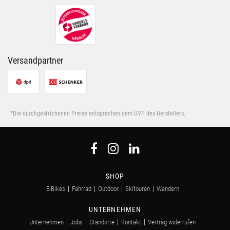
Versandpartner
*Die durchgestrichenen Preise entsprechen dem UVP des Herstellers.
SHOP
E-Bikes
Fahrrad
Outdoor
Skitouren
Wandern
UNTERNEHMEN
Unternehmen
Jobs
Standorte
Kontakt
Vertrag widerrufen