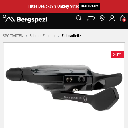
Hitze Deal: -39% Oakley Sutro
Deal sichern
0
SPORTARTEN
Fahrrad Zubehör
Fahrradteile
20%