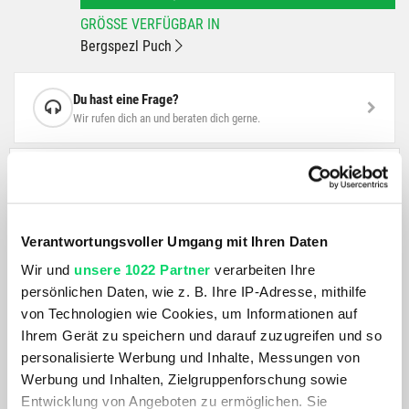
GRÖSSE VERFÜGBAR IN
Bergspezl Puch
Du hast eine Frage?
Wir rufen dich an und beraten dich gerne.
BESCHREIBUNG
Unter allen Antriebskomponenten am Mountainbike steht
Verantwortungsvoller Umgang mit Ihren Daten
der Shifter eher selten im Rampenlicht. Als direkte
Wir und
unsere 1022 Partner
verarbeiten Ihre
Verbindung zwischen Fahrer und Antrieb sollte er das aber!
persönlichen Daten, wie z. B. Ihre IP-Adresse, mithilfe
Dank der intuitiven Daumenbedienung gibt der GX-Eagle-
von Technologien wie Cookies, um Informationen auf
Schalter dem Fahrer genau den perfekten Druckpunkt, der
Ihrem Gerät zu speichern und darauf zuzugreifen und so
knackige und präzise Gangwechsel ermöglicht. Mehr noch,
personalisierte Werbung und Inhalte, Messungen von
seine schon legendäre Zuverlässigkeit gibt dir Sicherheit
Werbung und Inhalten, Zielgruppenforschung sowie
bei jedem Abenteuer, den ganze Tag. Der Aluminium-
Entwicklung von Angeboten zu ermöglichen. Sie