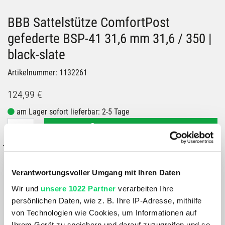
BBB Sattelstütze ComfortPost
gefederte BSP-41 31,6 mm 31,6 / 350 |
black-slate
Artikelnummer: 1132261
124,99 €
am Lager sofort lieferbar: 2-5 Tage
IN DEN WARENKORB
– oder –
IN FILIALE ABHOLEN
Verantwortungsvoller Umgang mit Ihren Daten
GRÖSSE VERFÜGBAR IN
Wir und
unsere 1022 Partner
verarbeiten Ihre
Bergspezl Puch
persönlichen Daten, wie z. B. Ihre IP-Adresse, mithilfe
Bergspezl Wörgl
von Technologien wie Cookies, um Informationen auf
Bergspezl Salzburg
Ihrem Gerät zu speichern und darauf zuzugreifen und so