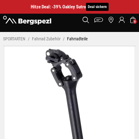
Hitze Deal: -39% Oakley Sutro
Deal sichern
0
SPORTARTEN
Fahrrad Zubehör
Fahrradteile