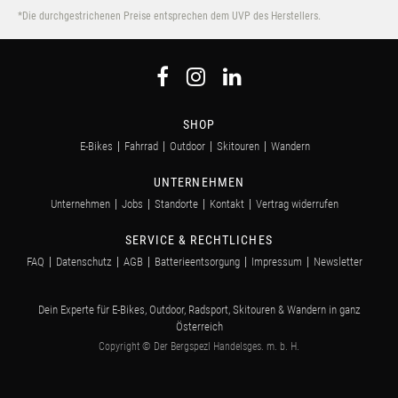
*Die durchgestrichenen Preise entsprechen dem UVP des Herstellers.
SHOP
E-Bikes
Fahrrad
Outdoor
Skitouren
Wandern
UNTERNEHMEN
Unternehmen
Jobs
Standorte
Kontakt
Vertrag widerrufen
SERVICE & RECHTLICHES
FAQ
Datenschutz
AGB
Batterieentsorgung
Impressum
Newsletter
Dein Experte für E-Bikes, Outdoor, Radsport, Skitouren & Wandern in ganz
Österreich
Copyright © Der Bergspezl Handelsges. m. b. H.