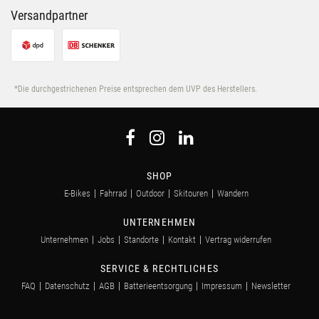
Versandpartner
*Die durchgestrichenen Preise entsprechen dem UVP des Herstellers.
SHOP
E-Bikes
Fahrrad
Outdoor
Skitouren
Wandern
UNTERNEHMEN
Unternehmen
Jobs
Standorte
Kontakt
Vertrag widerrufen
SERVICE & RECHTLICHES
FAQ
Datenschutz
AGB
Batterieentsorgung
Impressum
Newsletter