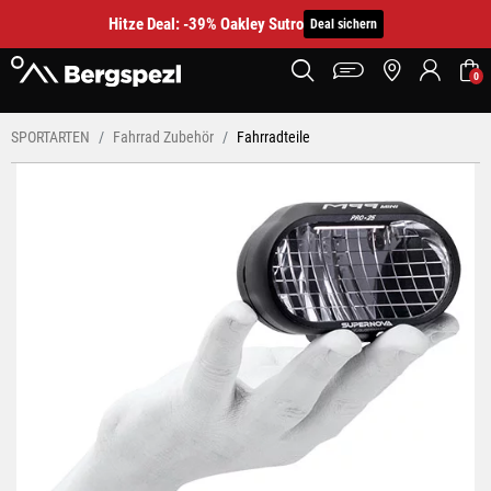
Hitze Deal: -39% Oakley Sutro
Deal sichern
0
SPORTARTEN
Fahrrad Zubehör
Fahrradteile