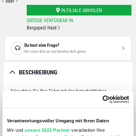
– oder –
IN FILIALE ABHOLEN
GRÖSSE VERFÜGBAR IN
Bergspezl Haid
Du hast eine Frage?
Wir rufen dich an und beraten dich gerne.
BESCHREIBUNG
Erleuchten Sie Ihre Fahrt mit der fortschrittlichen
SUPERNOVA M99 Mini PRO-25 Beleuchtung, konzipiert für
die MonkeyLink XC87010483-Schnittstelle. Diese neuste
Generation der M99-Scheinwerfer ist kompakter und
leichter als je zuvor – mit einer Reduzierung von 50 % in
Verantwortungsvoller Umgang mit Ihren Daten
der Größe und 40 % im Gewicht verglichen mit ihrem
Wir und
unsere 1022 Partner
verarbeiten Ihre
Vorgängermodell. Als Pionier in der