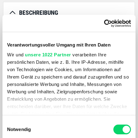
BESCHREIBUNG
Das CHAINBLADE ist ein innovatives Kettenschutz-System.
Die Kombination von schlagfesten Kunststoffelementen mit
Verantwortungsvoller Umgang mit Ihren Daten
der bewährten SKS Technologie ergibt einen
hervorragenden Kettenschutz. Das CHAINBLADE besticht
Wir und
unsere 1022 Partner
verarbeiten Ihre
durch seine hohe Stabilität und das sehr geringe
persönlichen Daten, wie z. B. Ihre IP-Adresse, mithilfe
Gewichtes. Das verstellbaren Profils ermöglicht maximale
von Technologien wie Cookies, um Informationen auf
Flexibilität. Narbenschaltung · Kettenschaltung (Nur für
Ihrem Gerät zu speichern und darauf zuzugreifen und so
Kurbelgarnituren mit Kettenschutzring)
personalisierte Werbung und Inhalte, Messungen von
Werbung und Inhalten, Zielgruppenforschung sowie
Entwicklung von Angeboten zu ermöglichen. Sie
PRODUKTDETAILS
entscheiden darüber, wer Ihre Daten für welche Zwecke
nutzt. Sie können Ihre Einwilligung jederzeit über die
ÄHNLICHE PRODUKTE
Cookie-Erklärung oder durch Klicken auf das Privacy
Einwilligungsauswahl
Trigger Symbol ändern oder widerrufen
Notwendig