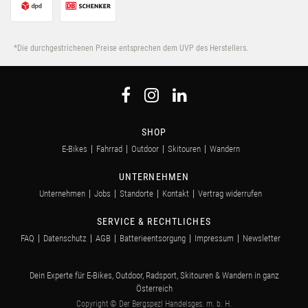
*Die durchgestrichenen Preise entsprechen dem UVP des Herstellers.
SHOP
E-Bikes
Fahrrad
Outdoor
Skitouren
Wandern
UNTERNEHMEN
Unternehmen
Jobs
Standorte
Kontakt
Vertrag widerrufen
SERVICE & RECHTLICHES
FAQ
Datenschutz
AGB
Batterieentsorgung
Impressum
Newsletter
Dein Experte für E-Bikes, Outdoor, Radsport, Skitouren & Wandern in ganz
Österreich
Copyright © Der Bergspezl Handelsges. m. b. H.