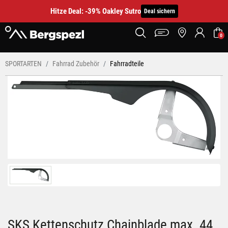
Hitze Deal: -39% Oakley Sutro
Deal sichern
0
SPORTARTEN
Fahrrad Zubehör
Fahrradteile
SKS Kettenschutz Chainblade max. 44