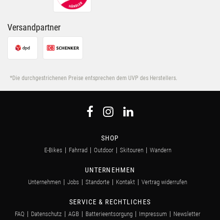
Versandpartner
*Die durchgestrichenen Preise entsprechen dem UVP des Herstellers.
SHOP
E-Bikes
Fahrrad
Outdoor
Skitouren
Wandern
UNTERNEHMEN
Unternehmen
Jobs
Standorte
Kontakt
Vertrag widerrufen
SERVICE & RECHTLICHES
FAQ
Datenschutz
AGB
Batterieentsorgung
Impressum
Newsletter