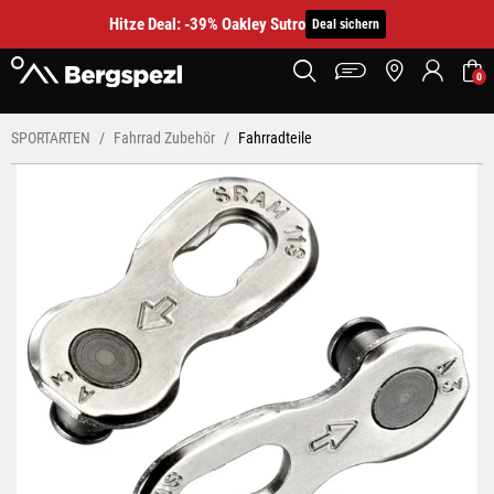
Hitze Deal: -39% Oakley Sutro
Deal sichern
0
SPORTARTEN
Fahrrad Zubehör
Fahrradteile