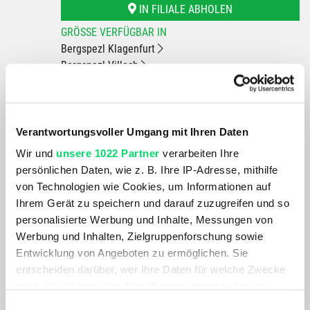
IN FILIALE ABHOLEN
GRÖSSE VERFÜGBAR IN
Bergspezl Klagenfurt
Bergspezl Villach
Du hast eine Frage?
Wir rufen dich an und beraten dich gerne.
Verantwortungsvoller Umgang mit Ihren Daten
Wir und
unsere 1022 Partner
verarbeiten Ihre
BESCHREIBUNG
persönlichen Daten, wie z. B. Ihre IP-Adresse, mithilfe
von Technologien wie Cookies, um Informationen auf
Ihrem Gerät zu speichern und darauf zuzugreifen und so
Nie mehr ein schwächstes Glied in der Kette! SRAMs
personalisierte Werbung und Inhalte, Messungen von
Elffach-Ketten kommen allesamt mit dem PowerLock®-
Werbung und Inhalten, Zielgruppenforschung sowie
Kettenschloss - der einzigen sicheren und werkzeuglosen
Entwicklung von Angeboten zu ermöglichen. Sie
Verbindung für SRAM-Ketten.
entscheiden darüber, wer Ihre Daten für welche Zwecke
nutzt. Sie können Ihre Einwilligung jederzeit über die
Cookie-Erklärung oder durch Klicken auf das Privacy
PRODUKTDETAILS
Einwilligungsauswahl