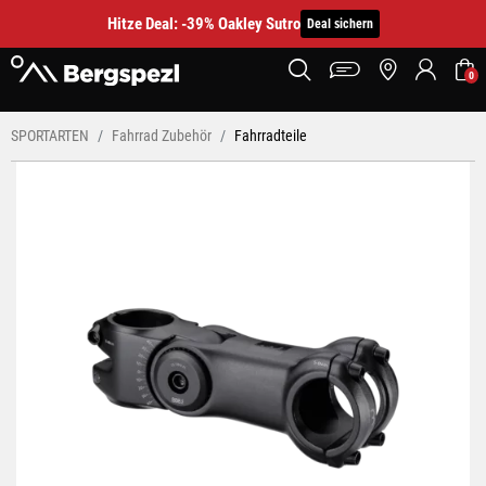
Hitze Deal: -39% Oakley Sutro
Deal sichern
0
SPORTARTEN
Fahrrad Zubehör
Fahrradteile