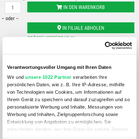
IN DEN WARENKORB
– oder –
IN FILIALE ABHOLEN
GRÖSSE VERFÜGBAR IN
Bergspezl Klagenfurt
Bergspezl Wien 7
Bergspezl SCS Vösendorf
Verantwortungsvoller Umgang mit Ihren Daten
Wir und
unsere 1022 Partner
verarbeiten Ihre
Du hast eine Frage?
persönlichen Daten, wie z. B. Ihre IP-Adresse, mithilfe
Wir rufen dich an und beraten dich gerne.
von Technologien wie Cookies, um Informationen auf
Ihrem Gerät zu speichern und darauf zuzugreifen und so
BESCHREIBUNG
personalisierte Werbung und Inhalte, Messungen von
Werbung und Inhalten, Zielgruppenforschung sowie
Entwicklung von Angeboten zu ermöglichen. Sie
3D-geschmiedeter 6061-T6 Aluminium Vorbau, stufenlos
entscheiden darüber, wer Ihre Daten für welche Zwecke
verstellbar.
nutzt. Sie können Ihre Einwilligung jederzeit über die