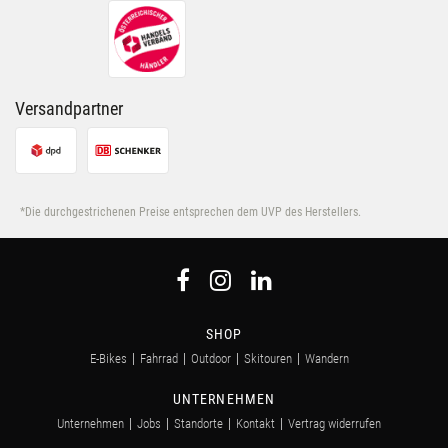
Versandpartner
*Die durchgestrichenen Preise entsprechen dem UVP des Herstellers.
SHOP
E-Bikes
Fahrrad
Outdoor
Skitouren
Wandern
UNTERNEHMEN
Unternehmen
Jobs
Standorte
Kontakt
Vertrag widerrufen