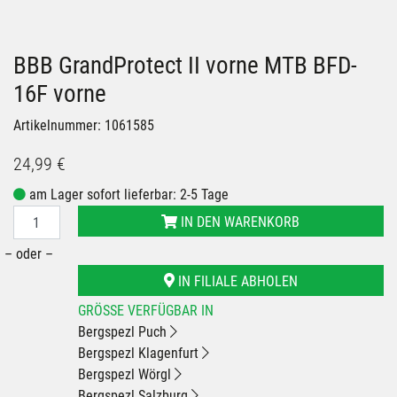
BBB GrandProtect II vorne MTB BFD-
16F vorne
Artikelnummer: 1061585
24,99 €
am Lager sofort lieferbar: 2-5 Tage
IN DEN WARENKORB
– oder –
IN FILIALE ABHOLEN
GRÖSSE VERFÜGBAR IN
Bergspezl Puch
Bergspezl Klagenfurt
Bergspezl Wörgl
Bergspezl Salzburg