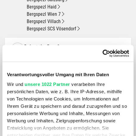
Bergspezl Haid
Bergspezl Wien 7
Bergspezl Villach
Bergspezl SCS Vösendorf
Du hast eine Frage?
Wir rufen dich an und beraten dich gerne.
BESCHREIBUNG
Verantwortungsvoller Umgang mit Ihren Daten
Wir und
unsere 1022 Partner
verarbeiten Ihre
persönlichen Daten, wie z. B. Ihre IP-Adresse, mithilfe
Der GrandProtect ist einfach und unkompliziert und macht
von Technologien wie Cookies, um Informationen auf
genau die Arbeit, für die er entwickelt wurde! Das einfache
Ihrem Gerät zu speichern und darauf zuzugreifen und so
Befestigungssystem lässt sich leicht abnehmen und es
personalisierte Werbung und Inhalte, Messungen von
bleibt nichts am Fahrrad zurück. Das spezielle High-Front-
Werbung und Inhalten, Zielgruppenforschung sowie
Design hält genug Platz zwischen Reifen und Schutzblech,
Entwicklung von Angeboten zu ermöglichen. Sie
auch für Fullsuspension-Bikes gibt es viel Platz. Einfach
entscheiden darüber, wer Ihre Daten für welche Zwecke
anzubringen, einfach zu bedienen und hält Sie und Ihr