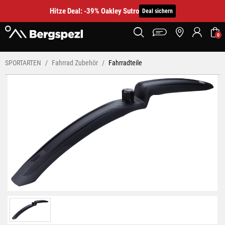
Hitze Deal: -39% Oakley Sutro
Deal sichern
0
SPORTARTEN
Fahrrad Zubehör
Fahrradteile