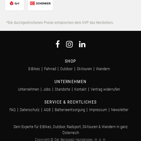
*Die durchgestrichenen Preise entsprechen dem UVP des Herstellers.
SHOP
E-Bikes
Fahrrad
Outdoor
Skitouren
Wandern
UNTERNEHMEN
Unternehmen
Jobs
Standorte
Kontakt
Vertrag widerrufen
SERVICE & RECHTLICHES
FAQ
Datenschutz
AGB
Batterieentsorgung
Impressum
Newsletter
Dein Experte für E-Bikes, Outdoor, Radsport, Skitouren & Wandern in ganz
Österreich
Copyright © Der Bergspezl Handelsges. m. b. H.