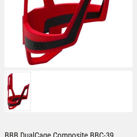
BBB DualCage Composite BBC-39