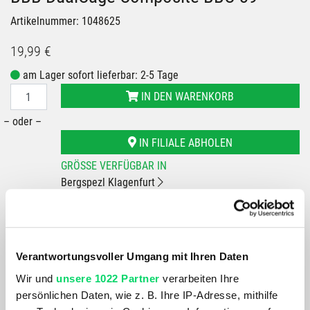
Artikelnummer: 1048625
19,99 €
am Lager sofort lieferbar: 2-5 Tage
IN DEN WARENKORB
– oder –
IN FILIALE ABHOLEN
GRÖSSE VERFÜGBAR IN
Bergspezl Klagenfurt
Bergspezl Wörgl
Bergspezl Haid
Bergspezl Wien 7
Bergspezl Villach
Verantwortungsvoller Umgang mit Ihren Daten
Wir und
unsere 1022 Partner
verarbeiten Ihre
Du hast eine Frage?
persönlichen Daten, wie z. B. Ihre IP-Adresse, mithilfe
Wir rufen dich an und beraten dich gerne.