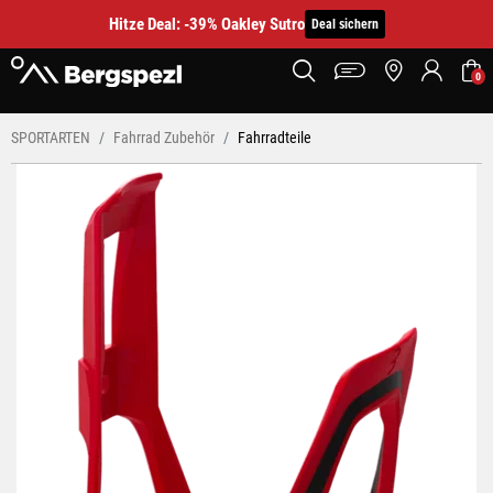
Hitze Deal: -39% Oakley Sutro
Deal sichern
0
SPORTARTEN
Fahrrad Zubehör
Fahrradteile