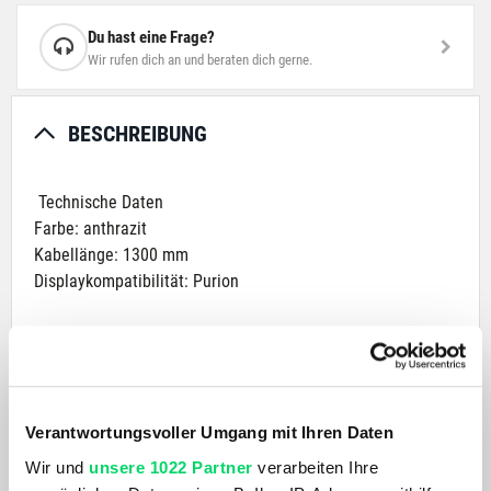
Du hast eine Frage?
Wir rufen dich an und beraten dich gerne.
BESCHREIBUNG
Technische Daten
Farbe: anthrazit
Kabellänge: 1300 mm
Displaykompatibilität: Purion
Features
- aufgeräumte Optik am Fahrradlenker
- Display mit integrierter Bedieneinheit, inkl. Displayhalter
Verantwortungsvoller Umgang mit Ihren Daten
und Kabel
- fünf Fahrmodi zur Auswahl (Eco, Tour, Sport, Turbo, Off)
Wir und
unsere 1022 Partner
verarbeiten Ihre