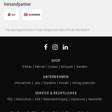
Versandpartner
*Die durchgestrichenen Preise entsprechen dem UVP des Herstellers.
SHOP
E-Bikes
Fahrrad
Outdoor
Skitouren
Wandern
UNTERNEHMEN
Unternehmen
Jobs
Standorte
Kontakt
Vertrag widerrufen
SERVICE & RECHTLICHES
FAQ
Datenschutz
AGB
Batterieentsorgung
Impressum
Newsletter