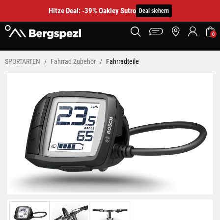
Hitze Deal: -39% Oakley Sutro
Deal sichern
0
SPORTARTEN
Fahrrad Zubehör
Fahrradteile