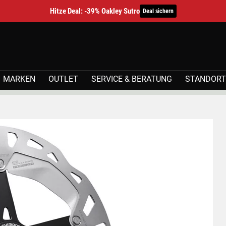
Hitze Deal: -39% Oakley Sutro
Deal sichern
MARKEN
OUTLET
SERVICE & BERATUNG
STANDORT