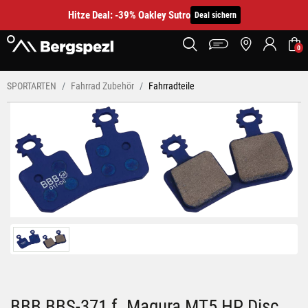
Hitze Deal: -39% Oakley Sutro
Deal sichern
0
SPORTARTEN
Fahrrad Zubehör
Fahrradteile
BBB BBS-371 f. Magura MT5 HP Disc