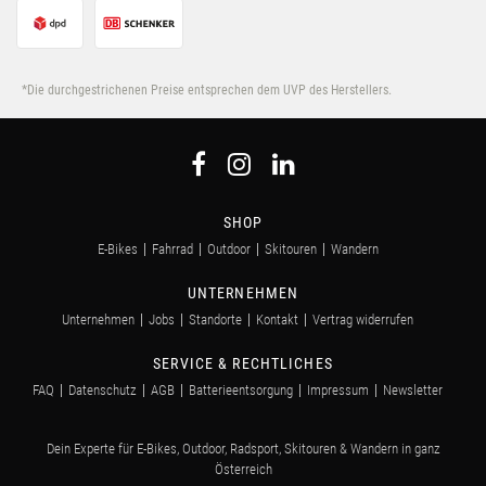
*Die durchgestrichenen Preise entsprechen dem UVP des Herstellers.
SHOP
E-Bikes
Fahrrad
Outdoor
Skitouren
Wandern
UNTERNEHMEN
Unternehmen
Jobs
Standorte
Kontakt
Vertrag widerrufen
SERVICE & RECHTLICHES
FAQ
Datenschutz
AGB
Batterieentsorgung
Impressum
Newsletter
Dein Experte für E-Bikes, Outdoor, Radsport, Skitouren & Wandern in ganz
Österreich