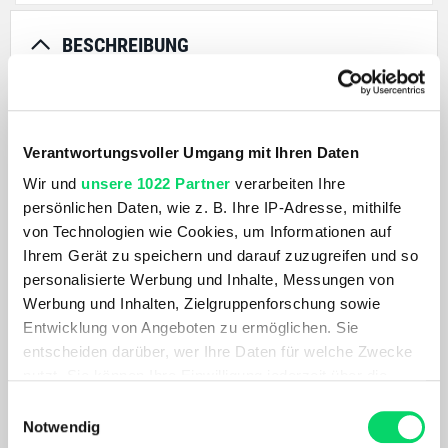
BESCHREIBUNG
High-end Bremsbeläge mit einer organischen
Zusammensetzung, die vorgeschliffen und direkt
Verantwortungsvoller Umgang mit Ihren Daten
einsatzbereit ist. Ohne den Aufwand, die Bremsbeläge für
die Nutzung an deinem Fahrrad vorzubereiten. Sie
Wir und
unsere 1022 Partner
verarbeiten Ihre
erreichen ihre beste Bremsleistung bei trockenen
persönlichen Daten, wie z. B. Ihre IP-Adresse, mithilfe
Bedingungen und sorgen für die beste Bremsperformance,
von Technologien wie Cookies, um Informationen auf
was sie ideal für den wettkampforientierten XC-Einsatz
Ihrem Gerät zu speichern und darauf zuzugreifen und so
macht. Einfache Installation dank der gebogenen
personalisierte Werbung und Inhalte, Messungen von
Unterseite.
Werbung und Inhalten, Zielgruppenforschung sowie
Entwicklung von Angeboten zu ermöglichen. Sie
entscheiden darüber, wer Ihre Daten für welche Zwecke
PRODUKTDETAILS
nutzt. Sie können Ihre Einwilligung jederzeit über die
Cookie-Erklärung oder durch Klicken auf das Privacy
Einwilligungsauswahl
ÄHNLICHE PRODUKTE
Trigger Symbol ändern oder widerrufen
Notwendig