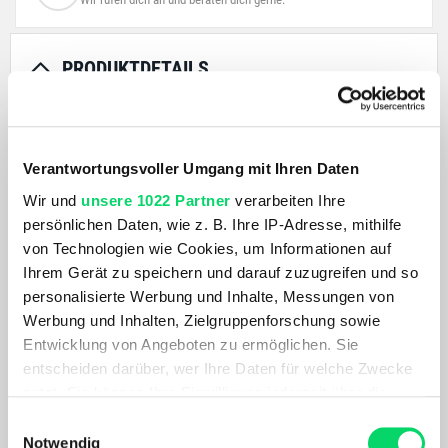
PRODUKTDETAILS
Geschlecht
Einsatzbereich
Unisex
Radfahren, Pendeln —
Fahrradzubehör
Verantwortungsvoller Umgang mit Ihren Daten
Produkteigenschaften
Verwendete Materialien
Wir und
unsere 1022 Partner
verarbeiten Ihre
Mini MTB Pumpe /
Aluminium
persönlichen Daten, wie z. B. Ihre IP-Adresse, mithilfe
Superschlank / 5"
von Technologien wie Cookies, um Informationen auf
Pumpenschlauch mit CNC-
Ihrem Gerät zu speichern und darauf zuzugreifen und so
gefräßten Dualkopf für alle
personalisierte Werbung und Inhalte, Messungen von
Ventile / Ventilkopf mit
Werbung und Inhalten, Zielgruppenforschung sowie
Innengewinde / 7bar
Entwicklung von Angeboten zu ermöglichen. Sie
entscheiden darüber, wer Ihre Daten für welche Zwecke
Abmessungen
nutzt. Sie können Ihre Einwilligung jederzeit über die
Ø 20,5mm / 220mm
Cookie-Erklärung oder durch Klicken auf das Privacy
Einwilligungsauswahl
ÄHNLICHE PRODUKTE
Trigger Symbol ändern oder widerrufen
Notwendig