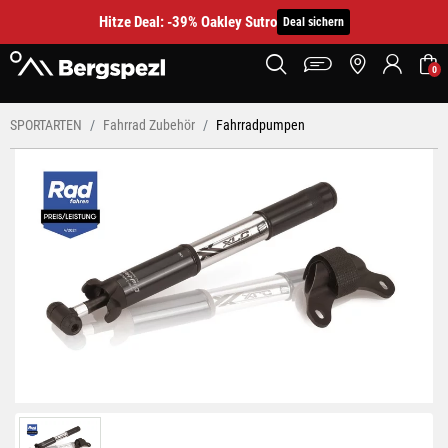
Hitze Deal: -39% Oakley Sutro
Deal sichern
0
SPORTARTEN
Fahrrad Zubehör
Fahrradpumpen