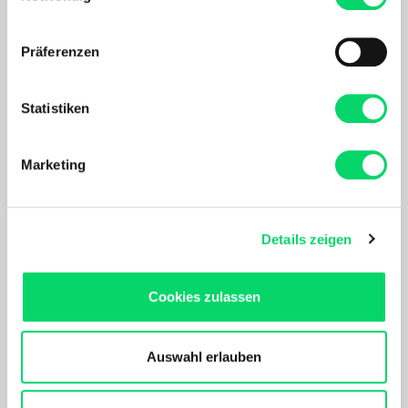
Wenn Sie es erlauben, würden wir auch gerne:
Präferenzen
Informationen über Ihre geografische Lage
erfassen, welche bis auf einige Meter genau sein
können
Statistiken
Ihr Gerät durch aktives Scannen nach
bestimmten Merkmalen (Fingerprinting) identifizieren
Marketing
Erfahren Sie mehr darüber, wie Ihre persönlichen Daten
verarbeitet werden, und legen Sie Ihre Präferenzen im
Abschnitt Einzelheiten
fest.
Topeak
SKS
Details zeigen
Race Rocket MT silber
Airflex Explorer Black
Nach Akzeptierung profitierst Du von folgenden Vorteilen:
49,99 €
39,99 €
Maßgeschneidertes Online-Erlebnis mit relevanten
Cookies zulassen
Produkten und Inhalten.
Unser Online Angebot sowie die Funktionalität und
Performance unserer Website wird kontinuierlich für Dich
Auswahl erlauben
verbessert.
Bergspezl verwendet Cookies, um Inhalte und Anzeigen