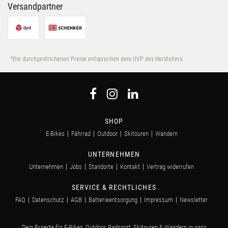
Versandpartner
*Die durchgestrichenen Preise entsprechen dem UVP des Herstellers.
SHOP
E-Bikes
Fahrrad
Outdoor
Skitouren
Wandern
UNTERNEHMEN
Unternehmen
Jobs
Standorte
Kontakt
Vertrag widerrufen
SERVICE & RECHTLICHES
FAQ
Datenschutz
AGB
Batterieentsorgung
Impressum
Newsletter
Dein Experte für E-Bikes, Outdoor, Radsport, Skitouren & Wandern in ganz