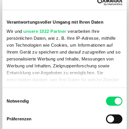
Liter | orange
Artikelnummer: 1181650
Verantwortungsvoller Umgang mit Ihren Daten
17,99 €
Wir und
unsere 1022 Partner
verarbeiten Ihre
am Lager sofort lieferbar: 2-5 Tage
persönlichen Daten, wie z. B. Ihre IP-Adresse, mithilfe
von Technologien wie Cookies, um Informationen auf
IN DEN WARENKORB
Ihrem Gerät zu speichern und darauf zuzugreifen und so
– oder –
personalisierte Werbung und Inhalte, Messungen von
Werbung und Inhalten, Zielgruppenforschung sowie
IN FILIALE ABHOLEN
Entwicklung von Angeboten zu ermöglichen. Sie
GRÖSSE VERFÜGBAR IN
entscheiden darüber, wer Ihre Daten für welche Zwecke
Bergspezl Puch
nutzt. Sie können Ihre Einwilligung jederzeit über die
Cookie-Erklärung oder durch Klicken auf das Privacy
Einwilligungsauswahl
Du hast eine Frage?
Trigger Symbol ändern oder widerrufen
Notwendig
Wir rufen dich an und beraten dich gerne.
Wenn Sie es erlauben, würden wir auch gerne:
Präferenzen
Informationen über Ihre geografische Lage
PRODUKTDETAILS