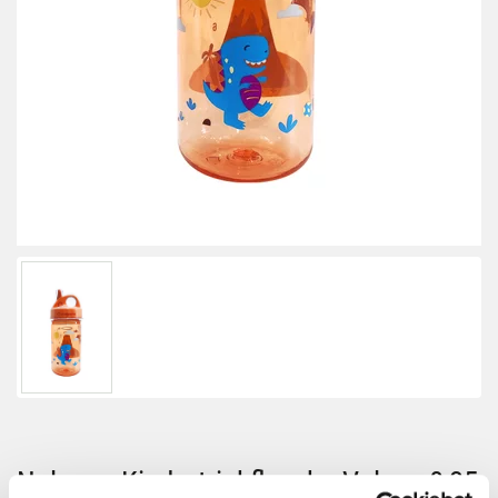
Nalgene Kindertrinkflasche Vulcan 0,35