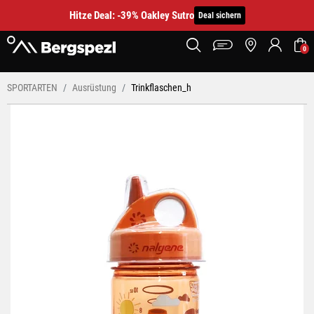
Hitze Deal: -39% Oakley Sutro
Deal sichern
0
SPORTARTEN
Ausrüstung
Trinkflaschen_h