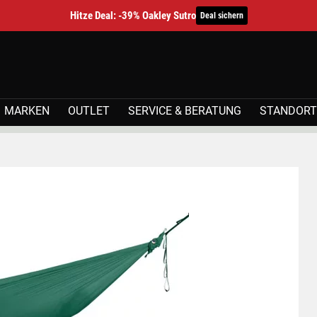
Hitze Deal: -39% Oakley Sutro
Deal sichern
MARKEN
OUTLET
SERVICE & BERATUNG
STANDORT