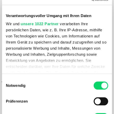
Toko Eco Functional Reactivator Care
Verantwortungsvoller Umgang mit Ihren Daten
250ml | transparent
Wir und
unsere 1022 Partner
verarbeiten Ihre
Artikelnummer: 1152231
persönlichen Daten, wie z. B. Ihre IP-Adresse, mithilfe
Pflegemittel für Funktionsbekleidung - reaktiviert die
von Technologien wie Cookies, um Informationen auf
wasserabweisende Wirkung und erhält die Atmungsaktivität
Ihrem Gerät zu speichern und darauf zuzugreifen und so
personalisierte Werbung und Inhalte, Messungen von
Werbung und Inhalten, Zielgruppenforschung sowie
14,99 €
Entwicklung von Angeboten zu ermöglichen. Sie
am Lager sofort lieferbar: 2-5 Tage
entscheiden darüber, wer Ihre Daten für welche Zwecke
IN DEN WARENKORB
nutzt. Sie können Ihre Einwilligung jederzeit über die
Cookie-Erklärung oder durch Klicken auf das Privacy
Einwilligungsauswahl
– oder –
Trigger Symbol ändern oder widerrufen
Notwendig
IN FILIALE ABHOLEN
Wenn Sie es erlauben, würden wir auch gerne:
GRÖSSE VERFÜGBAR IN
Präferenzen
Bergspezl SCS Vösendorf
Informationen über Ihre geografische Lage
erfassen, welche bis auf einige Meter genau sein