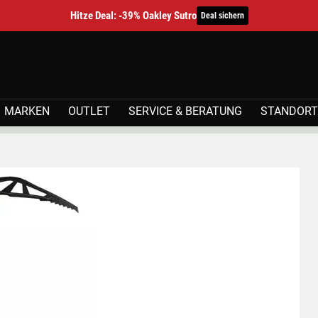
Hitze Deal: -39% Oakley Sutro
Deal sichern
MARKEN
OUTLET
SERVICE & BERATUNG
STANDORT