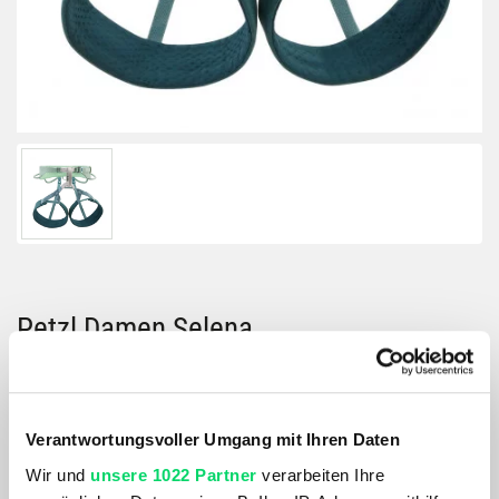
Petzl Damen Selena
Artikelnummer: 1186580
Größe:
S
Verantwortungsvoller Umgang mit Ihren Daten
Wir und
unsere 1022 Partner
verarbeiten Ihre
Farbe: