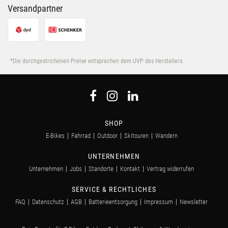
Versandpartner
*Die durchgestrichenen Preise entsprechen dem UVP des Herstellers.
SHOP
E-Bikes
Fahrrad
Outdoor
Skitouren
Wandern
UNTERNEHMEN
Unternehmen
Jobs
Standorte
Kontakt
Vertrag widerrufen
SERVICE & RECHTLICHES
FAQ
Datenschutz
AGB
Batterieentsorgung
Impressum
Newsletter