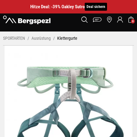
Hitze Deal: -39% Oakley Sutro
Deal sichern
0
SPORTARTEN
Ausrüstung
Klettergurte