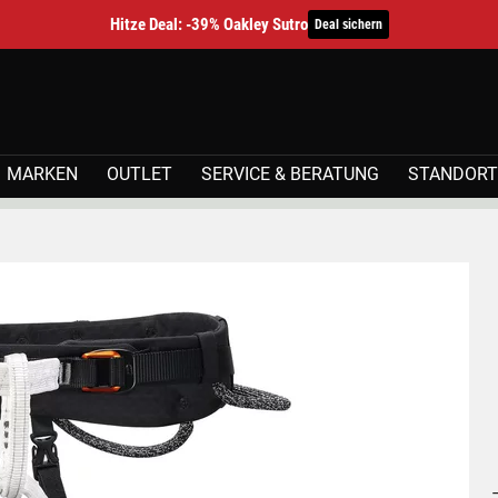
Hitze Deal: -39% Oakley Sutro
Deal sichern
MARKEN
OUTLET
SERVICE & BERATUNG
STANDORT