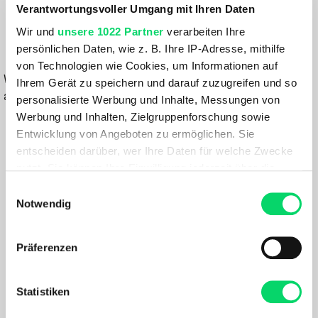
Verantwortungsvoller Umgang mit Ihren Daten
129,99 €
Wir und
unsere 1022 Partner
verarbeiten Ihre
persönlichen Daten, wie z. B. Ihre IP-Adresse, mithilfe
IN DEN WARENKORB
von Technologien wie Cookies, um Informationen auf
Wähle eine Variante aus, um die Verfügbarkeit in unseren Filialen
Ihrem Gerät zu speichern und darauf zuzugreifen und so
anzuzeigen
personalisierte Werbung und Inhalte, Messungen von
Werbung und Inhalten, Zielgruppenforschung sowie
Du hast eine Frage?
Entwicklung von Angeboten zu ermöglichen. Sie
Wir rufen dich an und beraten dich gerne.
entscheiden darüber, wer Ihre Daten für welche Zwecke
nutzt. Sie können Ihre Einwilligung jederzeit über die
Cookie-Erklärung oder durch Klicken auf das Privacy
BESCHREIBUNG
Einwilligungsauswahl
Trigger Symbol ändern oder widerrufen
Notwendig
Ein Must-Have für Kletterer, für die Komfort und geringes
Wenn Sie es erlauben, würden wir auch gerne:
Präferenzen
Gewicht zählen! Der AQUILA-Gurt ist zum Sportklettern,
Informationen über Ihre geografische Lage
Tradklettern und und zum Bergsteigen bestimmt. Der
erfassen, welche bis auf einige Meter genau sein
breite, bequeme Hüftgurt ist für alle Körpergrößen geeignet
können
Statistiken
und die
Ihr Gerät durch aktives Scannen nach