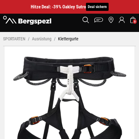
Hitze Deal: -39% Oakley Sutro
Deal sichern
0
SPORTARTEN
Ausrüstung
Klettergurte