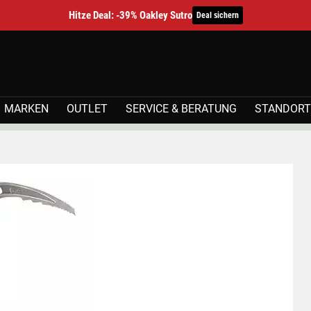
Hitze Deal: -39% Oakley Sutro
Deal sichern
MARKEN
OUTLET
SERVICE & BERATUNG
STANDORT