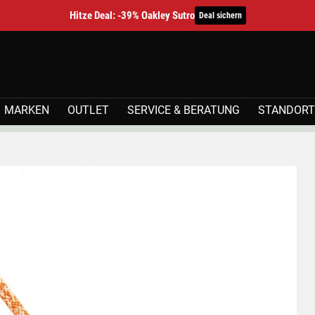
Hitze Deal: -39% Oakley Sutro
Deal sichern
MARKEN
OUTLET
SERVICE & BERATUNG
STANDORT