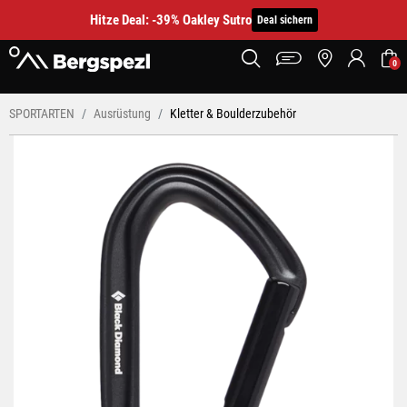
Hitze Deal: -39% Oakley Sutro
Deal sichern
0
SPORTARTEN
Ausrüstung
Kletter & Boulderzubehör