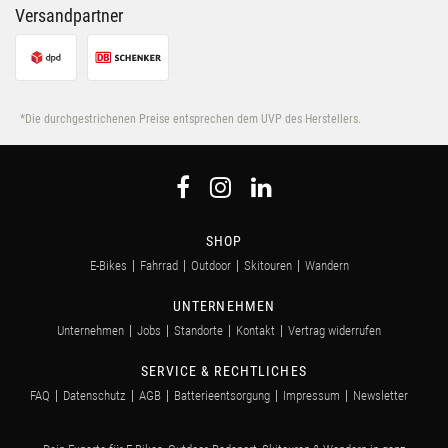
Versandpartner
*Die durchgestrichenen Preise entsprechen dem UVP des Herstellers.
SHOP
E-Bikes
Fahrrad
Outdoor
Skitouren
Wandern
UNTERNEHMEN
Unternehmen
Jobs
Standorte
Kontakt
Vertrag widerrufen
SERVICE & RECHTLICHES
FAQ
Datenschutz
AGB
Batterieentsorgung
Impressum
Newsletter