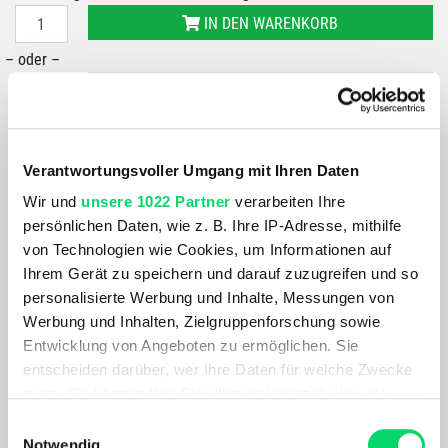
IN DEN WARENKORB
– oder –
IN FILIALE ABHOLEN
GRÖSSE VERFÜGBAR IN
Bergspezl Puch
Verantwortungsvoller Umgang mit Ihren Daten
Wir und
unsere 1022 Partner
verarbeiten Ihre
Du hast eine Frage?
persönlichen Daten, wie z. B. Ihre IP-Adresse, mithilfe
Wir rufen dich an und beraten dich gerne.
von Technologien wie Cookies, um Informationen auf
Ihrem Gerät zu speichern und darauf zuzugreifen und so
PRODUKTDETAILS
personalisierte Werbung und Inhalte, Messungen von
Werbung und Inhalten, Zielgruppenforschung sowie
Geschlecht
Einsatzbereich
Entwicklung von Angeboten zu ermöglichen. Sie
Unisex
Klettern, Sichern, Alpinismus
entscheiden darüber, wer Ihre Daten für welche Zwecke
— Karabiner für die
nutzt. Sie können Ihre Einwilligung jederzeit über die
Sicherungskette
Cookie-Erklärung oder durch Klicken auf das Privacy
Einwilligungsauswahl
Trigger Symbol ändern oder widerrufen
Notwendig