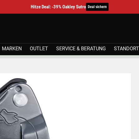
Hitze Deal: -39% Oakley Sutro
Deal sichern
MARKEN
OUTLET
SERVICE & BERATUNG
STANDORT