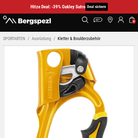
Hitze Deal: -39% Oakley Sutro
Deal sichern
0
SPORTARTEN
Ausrüstung
Kletter & Boulderzubehör