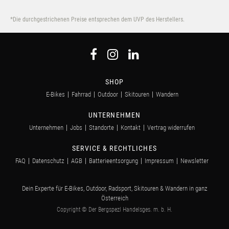
*Die durchgestrichenen Preise entsprechen dem UVP des Herstellers.
SHOP
E-Bikes
Fahrrad
Outdoor
Skitouren
Wandern
UNTERNEHMEN
Unternehmen
Jobs
Standorte
Kontakt
Vertrag widerrufen
SERVICE & RECHTLICHES
FAQ
Datenschutz
AGB
Batterieentsorgung
Impressum
Newsletter
Dein Experte für E-Bikes, Outdoor, Radsport, Skitouren & Wandern in ganz
Österreich
Copyright © Der Bergspezl Handelsges. m. b. H.