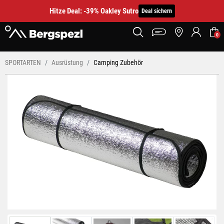
Hitze Deal: -39% Oakley Sutro
Deal sichern
0
SPORTARTEN
Ausrüstung
Camping Zubehör