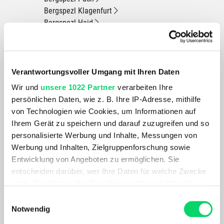
Bergspezl Klagenfurt
Bergspezl Haid
Bergspezl Wien 7
Bergspezl Villach
Verantwortungsvoller Umgang mit Ihren Daten
Du hast eine Frage?
Wir rufen dich an und beraten dich gerne.
Wir und
unsere 1022 Partner
verarbeiten Ihre
persönlichen Daten, wie z. B. Ihre IP-Adresse, mithilfe
von Technologien wie Cookies, um Informationen auf
PRODUKTDETAILS
Ihrem Gerät zu speichern und darauf zuzugreifen und so
personalisierte Werbung und Inhalte, Messungen von
Geschlecht
Einsatzbereich
Werbung und Inhalten, Zielgruppenforschung sowie
Unisex
Klettern, Bergsport, Outdoor-
Entwicklung von Angeboten zu ermöglichen. Sie
Aktivitäten
entscheiden darüber, wer Ihre Daten für welche Zwecke
nutzt. Sie können Ihre Einwilligung jederzeit über die
ÄHNLICHE PRODUKTE
Cookie-Erklärung oder durch Klicken auf das Privacy
Einwilligungsauswahl
Trigger Symbol ändern oder widerrufen
Notwendig