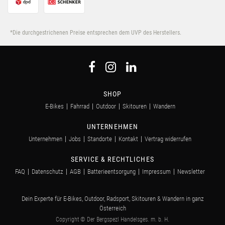
*Die durchgestrichenen Preise entsprechen dem UVP des Herstellers.
SHOP
E-Bikes
Fahrrad
Outdoor
Skitouren
Wandern
UNTERNEHMEN
Unternehmen
Jobs
Standorte
Kontakt
Vertrag widerrufen
SERVICE & RECHTLICHES
FAQ
Datenschutz
AGB
Batterieentsorgung
Impressum
Newsletter
Dein Experte für E-Bikes, Outdoor, Radsport, Skitouren & Wandern in ganz
Österreich
Copyright © Der Bergspezl Handelsges. m. b. H.