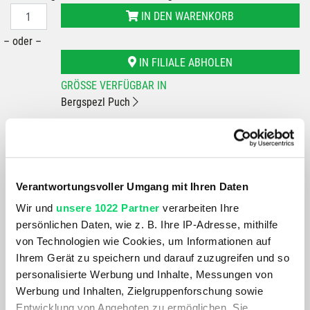
IN DEN WARENKORB
– oder –
IN FILIALE ABHOLEN
GRÖSSE VERFÜGBAR IN
Bergspezl Puch
Du hast eine Frage?
Wir rufen dich an und beraten dich gerne.
Verantwortungsvoller Umgang mit Ihren Daten
BESCHREIBUNG
Wir und
unsere 1022 Partner
verarbeiten Ihre
persönlichen Daten, wie z. B. Ihre IP-Adresse, mithilfe
von Technologien wie Cookies, um Informationen auf
Ein kompakter, stabiler Aufschraub-Kocher für alle, die Wert
Ihrem Gerät zu speichern und darauf zuzugreifen und so
auf eine einfache Bedienung legen. Der Kocher basiert auf
personalisierte Werbung und Inhalte, Messungen von
die patentierte und bewährte Laminar Flow
Werbung und Inhalten, Zielgruppenforschung sowie
Brennertechnologie, der durch die niedrige, kompakte
Entwicklung von Angeboten zu ermöglichen. Sie