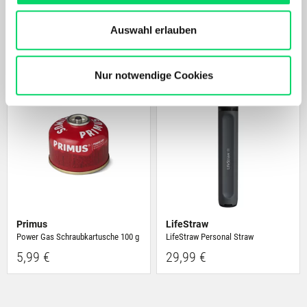
Unser Online Angebot sowie die Funktionalität und
Primus
Klean Kanteen
Performance unserer Website wird kontinuierlich für Dich
Auswahl erlauben
Kocher Express Spider
Kanteen®TKPro
verbessert.
79,99 €
54,95 €
Bergspezl verwendet Cookies, um Inhalte und Anzeigen
zu personalisieren, Funktionen für soziale Medien
Nur notwendige Cookies
anbieten zu können und die Zugriffe auf unsere Website
zu analysieren. Außerdem geben wir Informationen zu
Deiner Verwendung unserer Website an unsere Partner
für soziale Medien, Werbung und Analysen weiter.
Unsere Partner führen diese Informationen
möglicherweise mit weiteren Daten zusammen, die Du
ihnen bereitgestellt hast oder die sie im Rahmen Deiner
Nutzung der Dienste gesammelt haben.
Primus
LifeStraw
Power Gas Schraubkartusche 100 g
LifeStraw Personal Straw
5,99 €
29,99 €