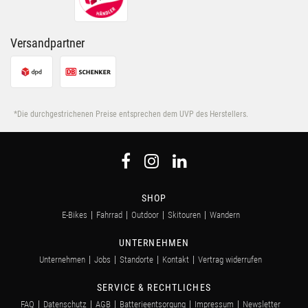
Nutzung der Dienste gesammelt haben.
Versandpartner
*Die durchgestrichenen Preise entsprechen dem UVP des Herstellers.
SHOP
E-Bikes
Fahrrad
Outdoor
Skitouren
Wandern
UNTERNEHMEN
Unternehmen
Jobs
Standorte
Kontakt
Vertrag widerrufen
SERVICE & RECHTLICHES
FAQ
Datenschutz
AGB
Batterieentsorgung
Impressum
Newsletter