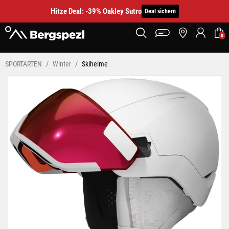
Hitze Deal: -39% Oakley Sutro
Deal sichern
0
SPORTARTEN
Winter
Skihelme