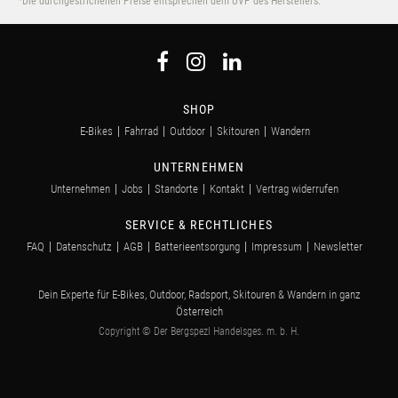
*Die durchgestrichenen Preise entsprechen dem UVP des Herstellers.
SHOP
E-Bikes
Fahrrad
Outdoor
Skitouren
Wandern
UNTERNEHMEN
Unternehmen
Jobs
Standorte
Kontakt
Vertrag widerrufen
SERVICE & RECHTLICHES
FAQ
Datenschutz
AGB
Batterieentsorgung
Impressum
Newsletter
Dein Experte für E-Bikes, Outdoor, Radsport, Skitouren & Wandern in ganz
Österreich
Copyright © Der Bergspezl Handelsges. m. b. H.