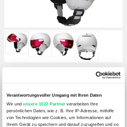
Atomic Revent Gt Amid Visor Hd
Verantwortungsvoller Umgang mit Ihren Daten
Größe:
Wir und
unsere 1022 Partner
verarbeiten Ihre
GRÖSSE VARIANTE WÄHLEN
persönlichen Daten, wie z. B. Ihre IP-Adresse, mithilfe
von Technologien wie Cookies, um Informationen auf
Farbe:
Ihrem Gerät zu speichern und darauf zuzugreifen und so
FARBE VARIANTE WÄHLEN