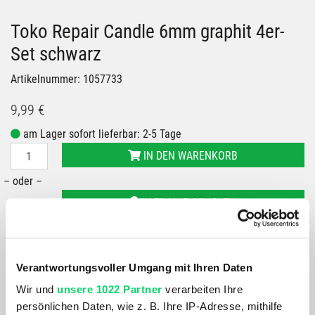
Toko Repair Candle 6mm graphit 4er-
Set schwarz
Artikelnummer: 1057733
9,99 €
am Lager sofort lieferbar: 2-5 Tage
IN DEN WARENKORB
– oder –
IN FILIALE ABHOLEN
GRÖSSE VERFÜGBAR IN
Bergspezl Puch
Bergspezl Klagenfurt
Verantwortungsvoller Umgang mit Ihren Daten
Bergspezl Wörgl
Wir und
unsere 1022 Partner
verarbeiten Ihre
Bergspezl Haid
persönlichen Daten, wie z. B. Ihre IP-Adresse, mithilfe
Bergspezl Wien 7