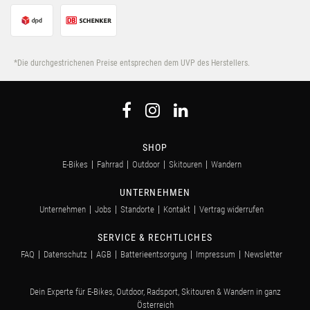
*Die durchgestrichenen Preise entsprechen dem UVP des Herstellers.
SHOP
E-Bikes
Fahrrad
Outdoor
Skitouren
Wandern
UNTERNEHMEN
Unternehmen
Jobs
Standorte
Kontakt
Vertrag widerrufen
SERVICE & RECHTLICHES
FAQ
Datenschutz
AGB
Batterieentsorgung
Impressum
Newsletter
Dein Experte für E-Bikes, Outdoor, Radsport, Skitouren & Wandern in ganz
Österreich