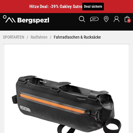
Hitze Deal: -39% Oakley Sutro
Deal sichern
0
SPORTARTEN
Radfahren
Fahrradtaschen & Rucksäcke