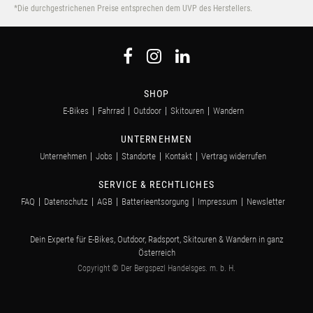
*Die durchgestrichenen Preise entsprechen dem UVP des Herstellers.
SHOP
E-Bikes
Fahrrad
Outdoor
Skitouren
Wandern
UNTERNEHMEN
Unternehmen
Jobs
Standorte
Kontakt
Vertrag widerrufen
SERVICE & RECHTLICHES
FAQ
Datenschutz
AGB
Batterieentsorgung
Impressum
Newsletter
Dein Experte für E-Bikes, Outdoor, Radsport, Skitouren & Wandern in ganz
Österreich
Copyright © Der Bergspezl Handelsges. m. b. H.