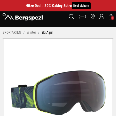
Hitze Deal: -39% Oakley Sutro
Deal sichern
0
SPORTARTEN
Winter
Ski Alpin