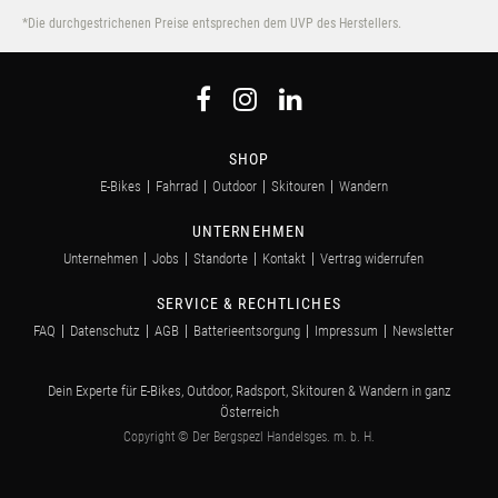
*Die durchgestrichenen Preise entsprechen dem UVP des Herstellers.
SHOP
E-Bikes
Fahrrad
Outdoor
Skitouren
Wandern
UNTERNEHMEN
Unternehmen
Jobs
Standorte
Kontakt
Vertrag widerrufen
SERVICE & RECHTLICHES
FAQ
Datenschutz
AGB
Batterieentsorgung
Impressum
Newsletter
Dein Experte für E-Bikes, Outdoor, Radsport, Skitouren & Wandern in ganz
Österreich
Copyright © Der Bergspezl Handelsges. m. b. H.