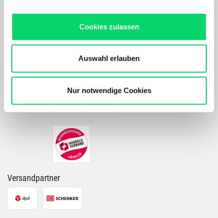
SCOTT entwickelte Amplifier Lens Technology.
Nach Akzeptierung profitierst Du von folgenden Vorteilen:
Maßgeschneidertes Online-Erlebnis mit relevanten
Cookies zulassen
Produkten und Inhalten.
PRODUKTDETAILS
Unser Online Angebot sowie die Funktionalität und
Performance unserer Website wird kontinuierlich für Dich
Auswahl erlauben
verbessert.
Bergspezl verwendet Cookies, um Inhalte und Anzeigen
Zahlarten
zu personalisieren, Funktionen für soziale Medien
Nur notwendige Cookies
anbieten zu können und die Zugriffe auf unsere Website
zu analysieren. Außerdem geben wir Informationen zu
Deiner Verwendung unserer Website an unsere Partner
für soziale Medien, Werbung und Analysen weiter.
Unsere Partner führen diese Informationen
möglicherweise mit weiteren Daten zusammen, die Du
ihnen bereitgestellt hast oder die sie im Rahmen Deiner
Versandpartner
Nutzung der Dienste gesammelt haben.