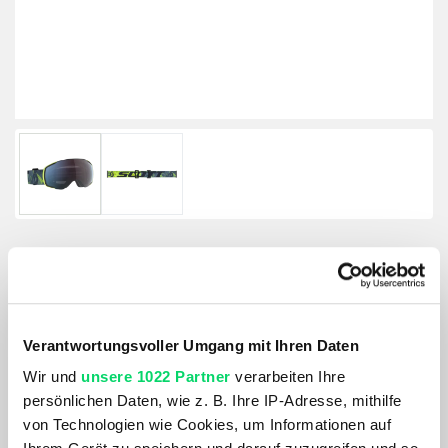
Scott Goggle Vapor
Artikelnummer: 1108938
Verantwortungsvoller Umgang mit Ihren Daten
Farbe:
Wir und
unsere 1022 Partner
verarbeiten Ihre
ULTRALIME-GREEN-STORM-GREEN
persönlichen Daten, wie z. B. Ihre IP-Adresse, mithilfe
von Technologien wie Cookies, um Informationen auf
159,95 €