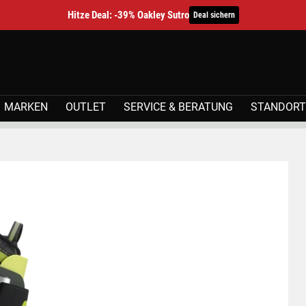
Hitze Deal: -39% Oakley Sutro
Deal sichern
MARKEN
OUTLET
SERVICE & BERATUNG
STANDORT