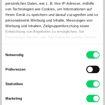
persönlichen Daten, wie z. B. Ihre IP-Adresse, mithilfe
von Technologien wie Cookies, um Informationen auf
ON
ON
Ihrem Gerät zu speichern und darauf zuzugreifen und so
Herren Cloudhorizon 2 WP
Damen Cloudhorizon 2
personalisierte Werbung und Inhalte, Messungen von
199,99 €
179,99 €
Werbung und Inhalten, Zielgruppenforschung sowie
139,99 €
125,99 €
- 30%
- 30%
Entwicklung von Angeboten zu ermöglichen. Sie
entscheiden darüber, wer Ihre Daten für welche Zwecke
nutzt. Sie können Ihre Einwilligung jederzeit über die
Cookie-Erklärung oder durch Klicken auf das Privacy
Einwilligungsauswahl
Trigger Symbol ändern oder widerrufen
Notwendig
Wenn Sie es erlauben, würden wir auch gerne:
Präferenzen
Informationen über Ihre geografische Lage
erfassen, welche bis auf einige Meter genau sein
können
Statistiken
ON
ON
Ihr Gerät durch aktives Scannen nach
Herren Cloudvista 2
Herren Cloudsurfer Trail 2
bestimmten Merkmalen (Fingerprinting) identifizieren
Marketing
159,99 €
169,99 €
Erfahren Sie mehr darüber, wie Ihre persönlichen Daten
111,99 €
118,99 €