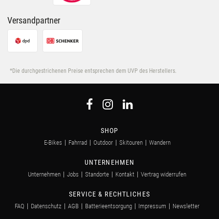
Versandpartner
*Die durchgestrichenen Preise entsprechen dem UVP des Herstellers.
SHOP
E-Bikes
Fahrrad
Outdoor
Skitouren
Wandern
UNTERNEHMEN
Unternehmen
Jobs
Standorte
Kontakt
Vertrag widerrufen
SERVICE & RECHTLICHES
FAQ
Datenschutz
AGB
Batterieentsorgung
Impressum
Newsletter