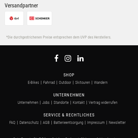
Versandpartner
*Die durchgestrichenen Preise entsprechen dem UVP des Herstellers.
SHOP
E-Bikes
Fahrrad
Outdoor
Skitouren
Wandern
UNTERNEHMEN
Unternehmen
Jobs
Standorte
Kontakt
Vertrag widerrufen
SERVICE & RECHTLICHES
FAQ
Datenschutz
AGB
Batterieentsorgung
Impressum
Newsletter