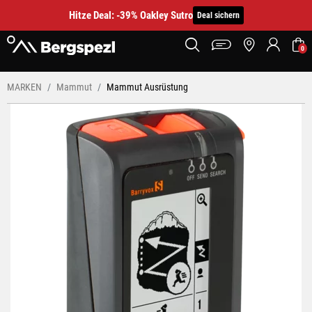
Hitze Deal: -39% Oakley Sutro
Deal sichern
0
MARKEN
Mammut
Mammut Ausrüstung