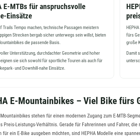
 E-MTBs für anspruchsvolle
HEPH
e-Einsätze
prei
f Trails Tempo machen, technische Passagen meistern
HEPHA r
ppigen Strecken bergab sicher unterwegs sein willst, bieten
fürs Ge
untainbikes die passende Basis.
große 
voller Unterstützung, durchdachter Geometrie und hoher
Damit si
eignen sie sich sowohl für sportliche Touren als auch für
untersc
ikepark- und Downhill-nahe Einsätze.
A E-Mountainbikes – Viel Bike fürs 
Mountainbikes stehen für einen modernen Zugang zum E-MTB-Segment
es Preis-Leistungs-Verhältnis. Gerade für Fahrerinnen und Fahrer, di
 für ein E-Bike ausgeben möchten, sind HEPHA Modelle eine spanne