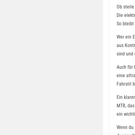
Ob steile
Die elekt
So bleibt
Wer ein E
aus Kontr
sind und 
Auch für 
eine attr
Fahrstil
Ein klare
MTB, das 
ein wicht
Wenn du e