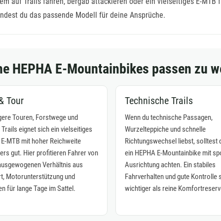
lem auf Trails fahren, bergab attackieren oder ein vielseitiges E-MTB
findest du das passende Modell für deine Ansprüche.
he HEPHA E-Mountainbikes passen zu w
 & Tour
Technische Trails
gere Touren, Forstwege und
Wenn du technische Passagen,
Trails eignet sich ein vielseitiges
Wurzelteppiche und schnelle
E-MTB mit hoher Reichweite
Richtungswechsel liebst, solltest 
rs gut. Hier profitieren Fahrer von
ein HEPHA E-Mountainbike mit spo
ausgewogenen Verhältnis aus
Ausrichtung achten. Ein stabiles
t, Motorunterstützung und
Fahrverhalten und gute Kontrolle s
n für lange Tage im Sattel.
wichtiger als reine Komfortreserv