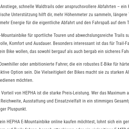
 Anstiege, schnelle Waldtrails oder anspruchsvollere Abfahrten – ein
rische Unterstützung hilft dir, mehr Höhenmeter zu sammeln, längere 
 mehr Energie für die eigentliche Abfahrt und den Fahrspaß auf dem Tr
-Mountainbike für sportliche Touren und abwechslungsreiche Trails 
olle, Komfort und Ausdauer. Besonders interessant ist das für Trail-
ein Bike wollen, das sowohl bergauf als auch bergab ein sicheres Fahr
Downhiller oder ambitionierte Fahrer, die ein robustes E-Bike für hä
aktive Option sein. Die Vielseitigkeit der Bikes macht sie zu starken Al
 bedienen möchten.
r Vorteil von HEPHA ist die starke Preis-Leistung. Wer das Maximum
Reichweite, Ausstattung und Einsatzvielfalt in ein stimmiges Gesamtp
iger Pluspunkt.
in HEPHA E-Mountainbike online kaufen möchtest, lohnt sich ein gena