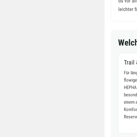
du vor al
leichter 
Welc
Trail
Für län
flowige 
HEPHA 
besonde
einem 
Komfor
Reserve