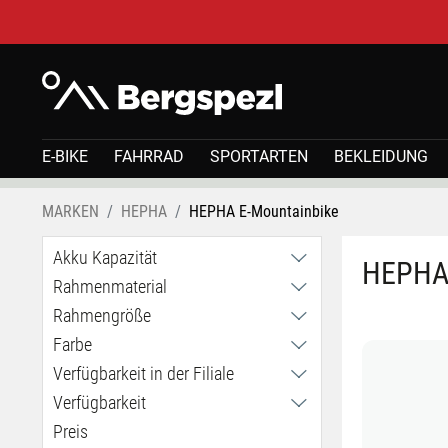
E-BIKE
FAHRRAD
SPORTARTEN
BEKLEIDUNG
MARKEN
HEPHA
HEPHA E-Mountainbike
Akku Kapazität
HEPHA 
Rahmenmaterial
708Wh
800Wh
Rahmengröße
Aluminium
Carbon
Farbe
L
M
Verfügbarkeit in der Filiale
S
Verfügbarkeit
Haid
Klagenfurt
Preis
Coming soon