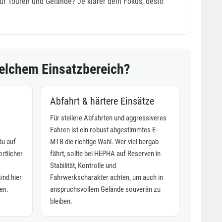
 für Touren und Gelände? Je klarer dein Fokus, desto
elchem Einsatzbereich?
Abfahrt & härtere Einsätze
Für steilere Abfahrten und aggressiveres
Fahren ist ein robust abgestimmtes E-
du auf
MTB die richtige Wahl. Wer viel bergab
rtlicher
fährt, sollte bei HEPHA auf Reserven in
Stabilität, Kontrolle und
ind hier
Fahrwerkscharakter achten, um auch in
en.
anspruchsvollem Gelände souverän zu
bleiben.