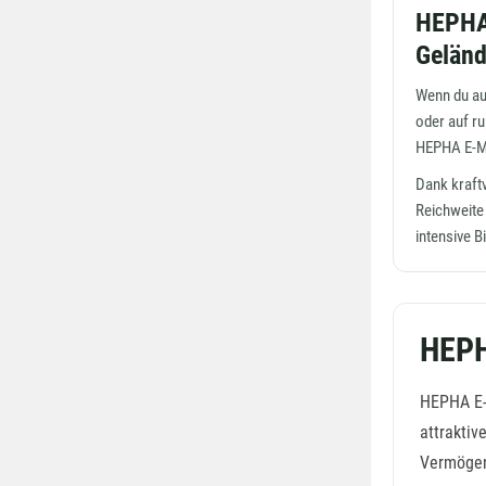
HEPHA
Geländ
Wenn du au
oder auf ru
HEPHA E-Mo
Dank kraft
Reichweite 
intensive B
HEPH
HEPHA E-
attraktiv
Vermögen