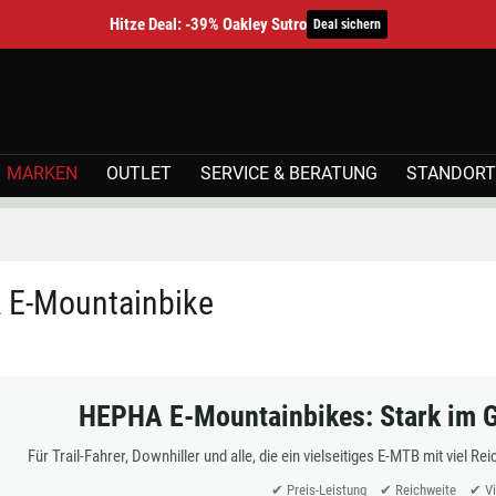
Hitze Deal: -39% Oakley Sutro
Deal sichern
MARKEN
OUTLET
SERVICE & BERATUNG
STANDORT
E-Mountainbike
HEPHA E-Mountainbikes: Stark im Ge
Für Trail-Fahrer, Downhiller und alle, die ein vielseitiges E-MTB mit viel
✔ Preis-Leistung ✔ Reichweite ✔ Viel