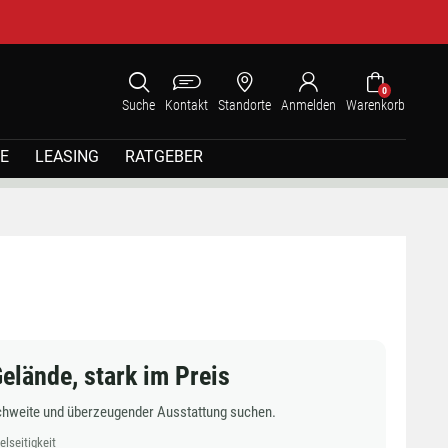
0
Suche
Kontakt
Standorte
Anmelden
Warenkorb
E
LEASING
RATGEBER
lände, stark im Preis
 Reichweite und überzeugender Ausstattung suchen.
seitigkeit